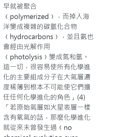
早就被聚合
﹙polymerized﹚，而掉入海
洋變成複雜的碳氫化合物
﹙hydrocarbons﹚，並且氨也
會經由光解作用
﹙photolysis﹚變成氮和氫。
這一切，很容易使所有化學進
化的主要組成分子在大氣層濃
度稀薄到根本不可能使它們擔
任任何化學進化的角色」(4)
「若原始氣層如火星表層一樣
含有氧氣的話，那麼化學進化
就從來未曾發生過﹙no 