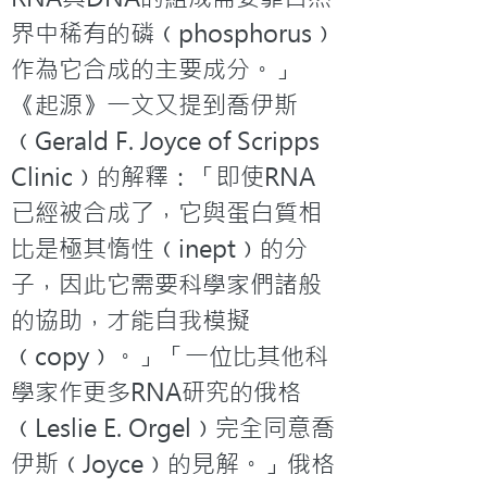
界中稀有的磷﹙phosphorus﹚
作為它合成的主要成分。」
《起源》一文又提到喬伊斯
﹙Gerald F. Joyce of Scripps 
Clinic﹚的解釋：「即使RNA
已經被合成了，它與蛋白質相
比是極其惰性﹙inept﹚的分
子，因此它需要科學家們諸般
的協助，才能自我模擬
﹙copy﹚。」「一位比其他科
學家作更多RNA研究的俄格
﹙Leslie E. Orgel﹚完全同意喬
伊斯﹙Joyce﹚的見解。」俄格