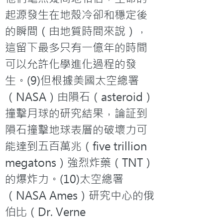
起源發生在地殼冷卻和穩定後
的瞬間（由地質時間來說），
這留下最多只有一億年的時間
可以允許化學進化過程的發
生。(9)但根據美國太空總署
（NASA）由隕石（asteroid）
撞擊月球的研究結果，論証到
隕石撞擊地球表層的破壞力可
能達到五百萬兆（five trillion 
megatons）強烈炸藥（TNT）
的爆炸力。(10)太空總署
（NASA Ames）研究中心的俄
伯比（Dr. Verne 