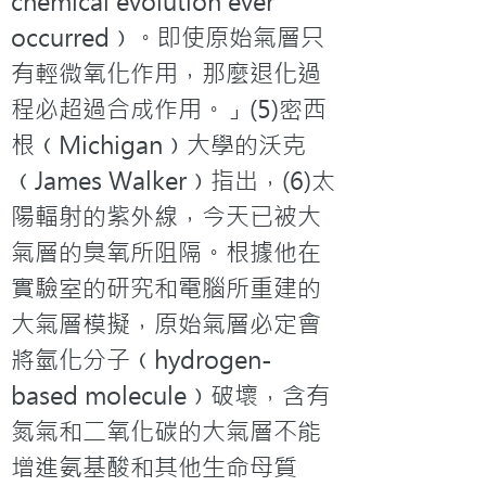
chemical evolution ever 
occurred﹚。即使原始氣層只
有輕微氧化作用，那麼退化過
程必超過合成作用。」(5)密西
根﹙Michigan﹚大學的沃克
﹙James Walker﹚指出，(6)太
陽輻射的紫外線，今天已被大
氣層的臭氧所阻隔。根據他在
實驗室的研究和電腦所重建的
大氣層模擬，原始氣層必定會
將氫化分子﹙hydrogen-
based molecule﹚破壞，含有
氮氣和二氧化碳的大氣層不能
增進氨基酸和其他生命母質