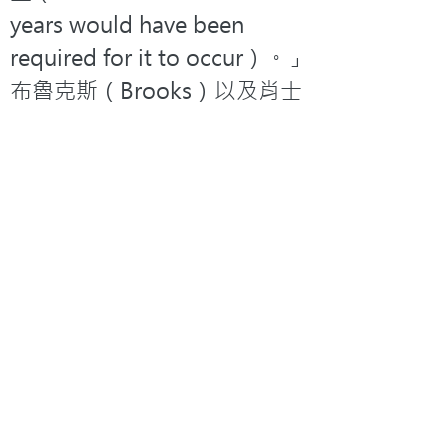
years would have been 
required for it to occur）。」
布魯克斯（Brooks）以及肖士
（Shaw）指出：「這段時間要
用來偶然巧合地組成主要的非
生物前體（abiogenic 
precursors），已經顯得太
短，何況用來發生化學進
化？」(12)
(3) R. A.Kerr，1980，
Science，Vol. 210，p.42. (4) 
P. H. Abelson，1966，Proc. 
Nat. Acad. Science，U.S. 