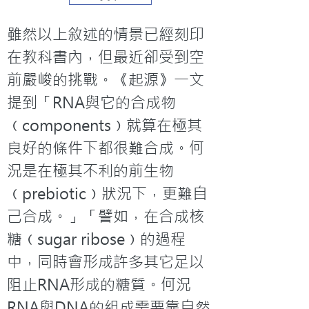
雖然以上敘述的情景已經刻印
在教科書內，但最近卻受到空
前嚴峻的挑戰。《起源》一文
提到「RNA與它的合成物
﹙components﹚就算在極其
良好的條件下都很難合成。何
況是在極其不利的前生物
﹙prebiotic﹚狀況下，更難自
己合成。」「譬如，在合成核
糖﹙sugar ribose﹚的過程
中，同時會形成許多其它足以
阻止RNA形成的糖質。何況
RNA與DNA的組成需要靠自然