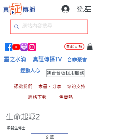
登入
奉獻支持
靈之水滴
真証傳播TV
合辦聚會
經動人心
舞台台板租用服務
認識我們
家書。分享
你的支持
表格下載
售賣點
生命起源2
梁斐生博士
文章