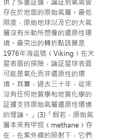
供了多重証據，論証到氧氣曾
存在於地面的原始氣層。最低
限度，原始地球以及它的大氣
層沒有米勒所想像的還原性環
境。最突出的轉折點該算是
1976年海盜號﹙Viking﹚在火
星表面的探險，論証星球表面
可能是氧化而非還原性的環
境。其實，過去三十年，從來
沒有任何地質學和地質化學的
証據支持原始氣層還原性環境
的理論。」(3)「假若，原始氣
層本來有甲烷﹙methane﹚存
在，在紫外線的照射下，它們