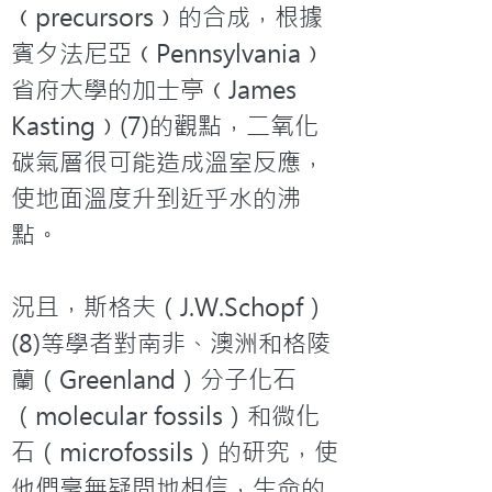
﹙precursors﹚的合成，根據
賓夕法尼亞﹙Pennsylvania﹚
省府大學的加士亭﹙James 
Kasting﹚(7)的觀點，二氧化
碳氣層很可能造成溫室反應，
使地面溫度升到近乎水的沸
點。

況且，斯格夫（J.W.Schopf）
(8)等學者對南非、澳洲和格陵
蘭（Greenland）分子化石
（molecular fossils）和微化
石（microfossils）的研究，使
他們毫無疑問地相信，生命的