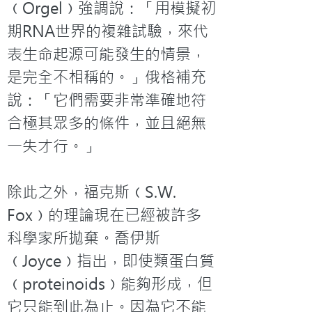
﹙Orgel﹚強調說：「用模擬初
期RNA世界的複雜試驗，來代
表生命起源可能發生的情景，
是完全不相稱的。」俄格補充
說：「它們需要非常準確地符
合極其眾多的條件，並且絕無
一失才行。」

除此之外，福克斯﹙S.W. 
Fox﹚的理論現在已經被許多
科學家所拋棄。喬伊斯
﹙Joyce﹚指出，即使類蛋白質
﹙proteinoids﹚能夠形成，但
它只能到此為止。因為它不能