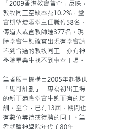
「2009香港教會普查」反映，
教牧同工空缺率為10.2%，堂
會期望增添堂主任職位58名、
傳道人或宣教師達377名。現
時堂會生態確實出現有堂會請
不到合適的教牧同工，亦有神
學院畢業生找不到事奉工場。

筆者服事機構自2005年起提供
「馬可計劃」，專為初出工場
的新丁適應堂會生態而有的培
訓。至今，已有13屆，期間也
有數位等待或待聘的同工。筆
者就讀神學院年代（80年