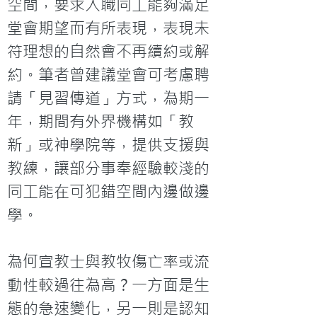
空間，要求入職同工能夠滿足
堂會期望而有所表現，表現未
符理想的自然會不再續約或解
約。筆者曾建議堂會可考慮聘
請「見習傳道」方式，為期一
年，期間有外界機構如「教
新」或神學院等，提供支援與
教練，讓部分事奉經驗較淺的
同工能在可犯錯空間內邊做邊
學。

為何宣教士與教牧傷亡率或流
動性較過往為高？一方面是生
態的急速變化，另一則是認知