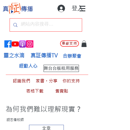
登入
奉獻支持
靈之水滴
真証傳播TV
合辦聚會
經動人心
舞台台板租用服務
認識我們
家書。分享
你的支持
表格下載
售賣點
為何我們難以理解現實？
胡志偉牧師
文章