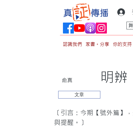
認識我們
家書。分享
你的支持
明辨
俞真
文章
〔引言：今期【號外篇】，
與提醒。〕