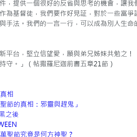
件，提供一個很好的反省與思考的機會，讓我
作為基督徒，我們要作好見証，對於一些富爭
與手法。我們的一言一行，可以成為別人生命
新平台，堅立信望愛，願與弟兄姊妹共勉之！
持守。」（帖撒羅尼迦前書五章21節）
真相
聖節的真相：邪靈與趕鬼」
片黑之後
WEEN
萬聖節究竟是何方神聖？