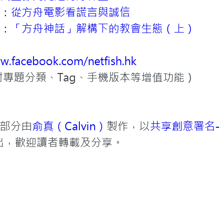
：從方舟電影看謊言與誠信
：「方舟神話」解構下的教會生態（上）
ww.facebook.com/netfish.hk
附專題分類、Tag、手機版本等增值功能）
部分由
俞真（Calvin）
製作，以
共享創意署名-
出，歡迎讀者轉載及分享。