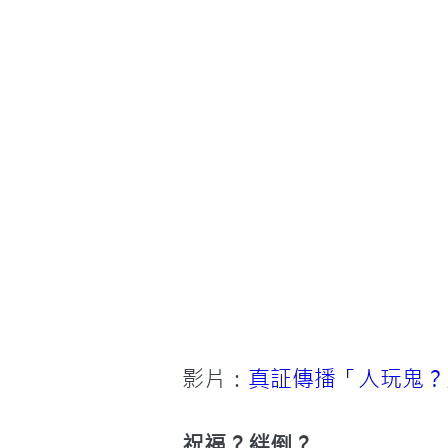
影片：
真証傳播「人玩鬼？
祝福？絆倒？