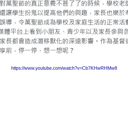
對萬聖節的真正意義不甚了了的時候，學校老
還讓學生扮鬼以提高他們的與趣，家長也樂於
誤導，令萬聖節成為學校及家庭生活的正常活
ube等新媒體平台上看到小朋友、青少年以及家長參
家長都會造成潛移默化的深遠影響。作為基督
享前，停一停、想一想呢？
https://www.youtube.com/watch?v=Cb7KHwRHMw8