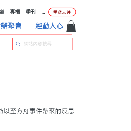
道
專欄
季刊
...
奉獻支持
合辦聚會
經動人心
節以至方舟事件帶來的反思