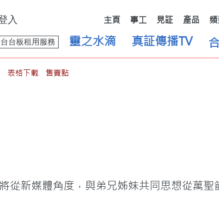
登入
主頁
事工
見証
產品
頻
靈之水滴
真証傳播TV
舞台台板租用服務
表格下載
售賣點
將從新媒體角度，與弟兄姊妹共同思想從萬聖