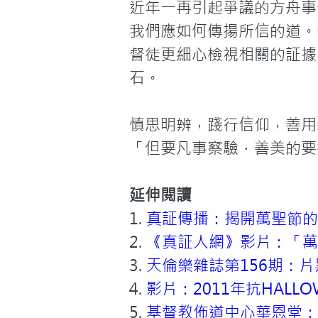
近年一再引起爭議的方舟事
我們應如何傳揚所信的道。
督徒更細心檢視相關的証據
石。

慎思明辨，踐行信仰，善用
「但要凡事察驗．善美的要
延伸閱讀
1. 
真証傳播：揭開萬聖節的
2. 
《真証人網》影片：「萬
3. 
天倫樂雜誌第156期：
4. 
影片：2011年抗HALLO
5. 
基督教佈道中心華恩堂：