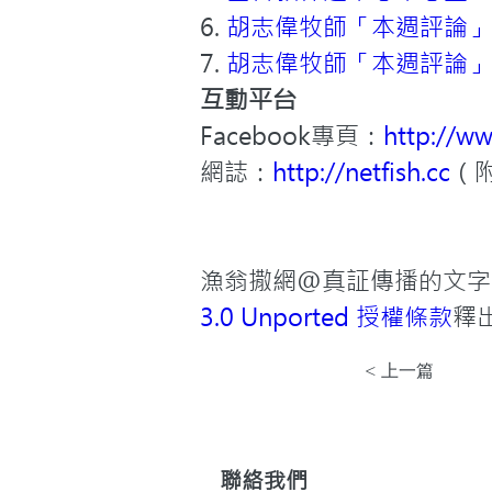
6. 
胡志偉牧師「本週評論」
7. 
胡志偉牧師「本週評論」
互動平台
Facebook專頁：
http://w
網誌：
http://netfish.cc
（
漁翁撒網@真証傳播的文字
3.0 Unported 授權條款
釋
< 上一篇
聯絡我們