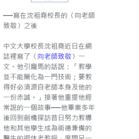
──寫在沈祖堯校長的〈向老師
致敬〉之後
中文大學校長沈祖堯近日在網
誌裡寫了〈
向老師致敬
〉一
文。他引龐馬的話說：「教學
並不能簡化為一門技術；要教
得好必須源自老師本身及他的
一份赤誠。」接著他重提他經
常說的一個故事──他畢業多年
後回到劍橋探訪昔日努力教導
他和其他學生成為術德兼備的
醫生的退休老教授，席間另一