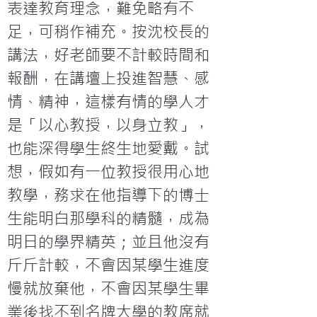
表達教育理念，難免略有不
足，可稍作補充。按沈校長的
講法，好老師要不計較時間和
報酬，在講壇上投進智慧、感
情、精神，這樣有情的學人才
是「以心教授，以身立教」，
也能深得學生終生地愛戴。試
想，假如有一位教授很用心地
教學，務求在他指導下的博士
生能明白那學科的精髓，成為
明日的學界精英；並且他沒有
斤斤計較，不會因某學生進度
慢就放棄他，不會因某學生畢
業後找不到名牌大學的教席就