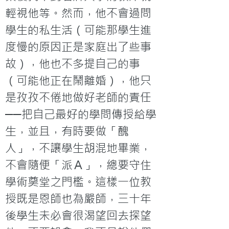
輕視他等。然而，他不會過問
學生的私生活（可能那學生進
度慢的原因正是家庭出了些事
故），他也不多提自己的事
（可能他正在鬧離婚），他只
是孜孜不倦地做好老師的責任
──把自己最好的學問傳授給學
生，並且，有時要做「醜
人」，不讓學生胡混地畢業，
不會隨便「派Ａ」，總要守住
學術奠堂之門檻。這樣一位教
授既是恩師也為嚴師，三十年
後學生未必會很渴望回去探望