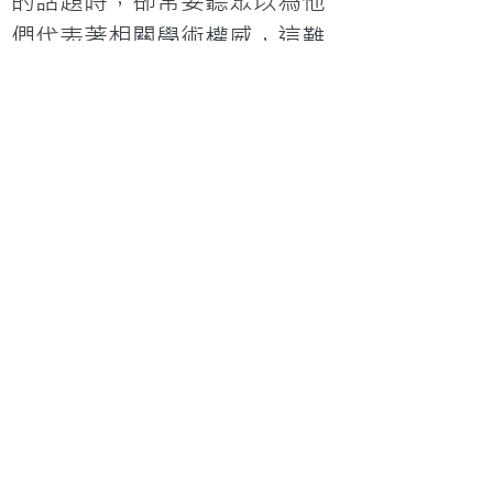
的話題時，卻常要聽眾以為他
們代表著相關學術權威，這難
免有點取巧意味。（讀者若懷
疑，不妨找一份教報來看看活
動消息欄，那裡十居其九的課
題皆與講者的研究無關，甚
至，有些更跨越了學科！）另
一端呢，那些面向普羅大眾的
教育者或文化人卻又不甘心。
有些會花盡自己和會友的金錢
和時間拼命地想爭個博士名銜
來，付上無比代價但卻無志於
學術研究或研究院裡的教學。
有一些又愛在普羅大眾面前權