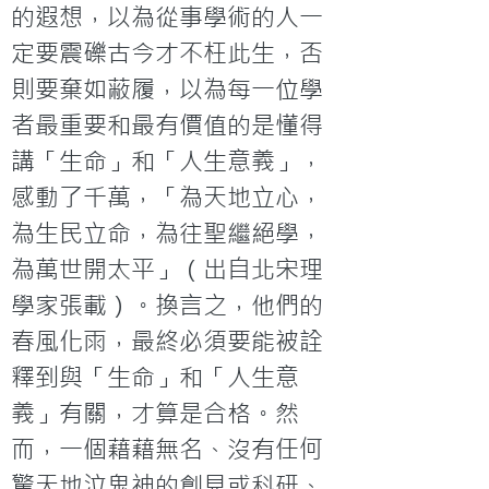
的遐想，以為從事學術的人一
定要震礫古今才不枉此生，否
則要棄如蔽履，以為每一位學
者最重要和最有價值的是懂得
講「生命」和「人生意義」，
感動了千萬，「為天地立心，
為生民立命，為往聖繼絕學，
為萬世開太平」（出自北宋理
學家張載）。換言之，他們的
春風化雨，最終必須要能被詮
釋到與「生命」和「人生意
義」有關，才算是合格。然
而，一個藉藉無名、沒有任何
驚天地泣鬼神的創見或科研、