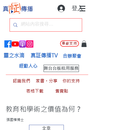
登入
奉獻支持
靈之水滴
真証傳播TV
合辦聚會
經動人心
舞台台板租用服務
認識我們
家書。分享
你的支持
表格下載
售賣點
教育和學術之價值為何？
張國棟博士
文章