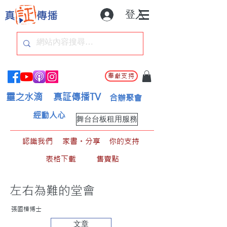
登入
奉獻支持
靈之水滴
真証傳播TV
合辦聚會
經動人心
舞台台板租用服務
認識我們
家書。分享
你的支持
表格下載
售賣點
左右為難的堂會
張國棟博士
文章