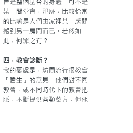
會是整個基督的身體，可不是
某一間堂會，那麼，比較恰當
的比喻是人們由家裡某一房間
搬到另一房間而已。若然如
此，何罪之有？
四，教會診斷？
我的憂慮是，坊間流行很教會
「醫生」的意見，他們對不同
教會、或不同時代下的教會把
脈，不斷提供各類藥方，但他
們多數只是先有一些抽象概
念，先有一套很強烈的信念和
意識形態，然後在現實基督教