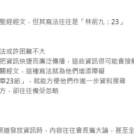
聖經經文，但其寫法往往是「林前九：23」

法或許困難不大

把資訊快捷而廣泛傳播，這些資訊很可能會接觸
關經文，這種寫法就為他們增添障礙

章23節」，就能方便他們作進一步資料搜尋

方，卻往往備受忽略
k等渠道發放資訊時，內容往往會長篇大論，甚至全