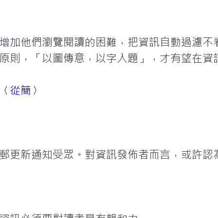
增加他們瀏覽閱讀的困難，把資訊自動過濾不看
原則，「以圖傳意，以字入題」，才有望在資
〈
從簡
〉
郵更新通知受眾。對資訊發佈者而言，或許認