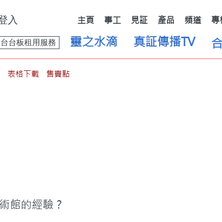
登入
主頁
事工
見証
產品
頻道
專
靈之水滴
真証傳播TV
舞台台板租用服務
表格下載
售賣點
術館的經驗？
