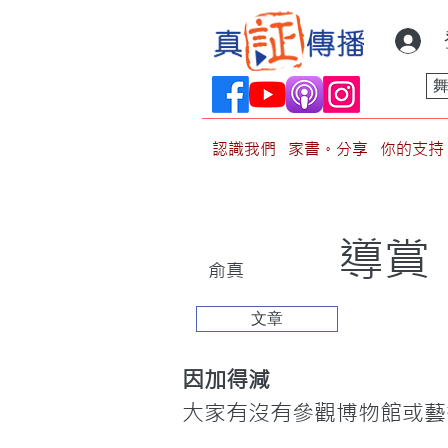
認識我們
家書。分享
你的支持
導賞
俞真
文章
因加得減
大家有沒有參觀博物館或藝