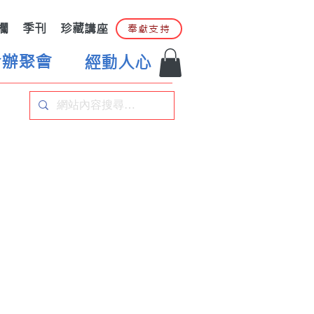
欄
季刊
珍藏講座
奉獻支持
合辦聚會
經動人心