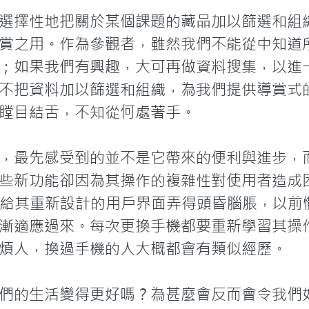
選擇性地把關於某個課題的藏品加以篩選和組
賞之用。作為參觀者，雖然我們不能從中知道
；如果我們有興趣，大可再做資料搜集，以進
不把資料加以篩選和組織，為我們提供導賞式
瞠目結舌，不知從何處著手。

，最先感受到的並不是它帶來的便利與進步，
些新功能卻因為其操作的複雜性對使用者造成
 2007時，給其重新設計的用戶界面弄得頭昏腦脹，
漸適應過來。每次更換手機都要重新學習其操
煩人，換過手機的人大概都會有類似經歷。

們的生活變得更好嗎？為甚麼會反而會令我們如