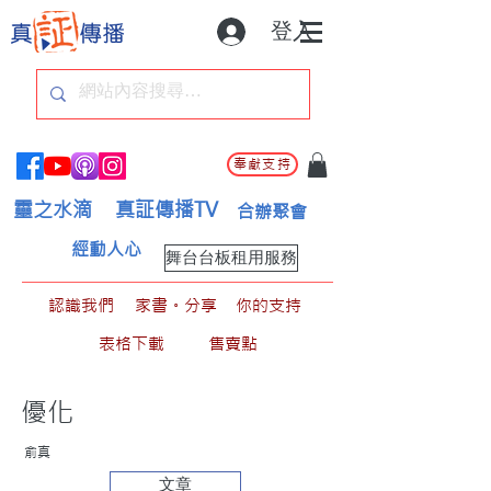
登入
奉獻支持
靈之水滴
真証傳播TV
合辦聚會
經動人心
舞台台板租用服務
認識我們
家書。分享
你的支持
表格下載
售賣點
優化
俞真
文章