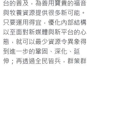
台的普及，為善用寶貴的福音
與牧養資源提供很多新可能。
只要運用得宜，優化內部結構
以至面對新媒體與新平台的心
態，就可以最少資源令異象得
到進一步的鞏固、深化、延
伸；再透過全民皆兵，群策群
力，把福音傳到地極。
「凡我所行的，都是為福音的
緣故，為要與人同得這福音的
好處。」（哥林多前書九章23
節）
延伸閱讀