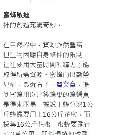
蜜蜂啟迪
神的創造充滿奇妙。

在自然界中，資源雖然豐富，
但生物因應自身條件的限制，
往往要用大量時間和精力才能
取得所需資源。蜜蜂向以勤勞
見稱，最近看了
一篇文章
，提
到蜜蜂用以建築蜂巢的蜂蠟真
是得來不易。據說工蜂分泌1公
斤蜂蠟要用上16公斤花蜜，而
採集16公斤花蜜，蜜蜂要飛行
512萬公里，即約環繞地球飛