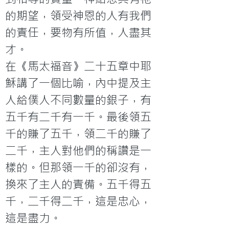
的期望，領受神恩的人有我們
的責任，要物有所值，人盡其
才。
在《馬太福音》二十五章中耶
穌講了一個比喻，內中提及主
人給僕人不同數量的銀子，有
五千有二千有一千。最後領五
千的賺了五千，領二千的賺了
二千，主人對他們的稱讚是一
樣的。但那領一千的卻沒有，
換來了主人的責備。五千得五
千，二千得二千，這是忠心，
這是盡力。
