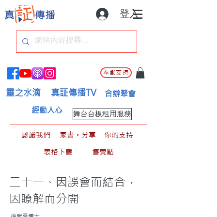
登入
奉獻支持
靈之水滴
真証傳播TV
合辦聚會
經動人心
舞台台板租用服務
認識我們
家書。分享
你的支持
表格下載
售賣點
二十一、因誤會而結合，
因瞭解而分開
徐武豪博士