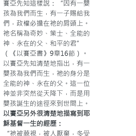
賽亞先知這樣說：“因有一嬰
孩為我們而生，有一子賜給我
們，政權必擔在祂的肩頭上。
祂名稱為奇妙、策士、全能的
神、永在的父、和平的君”
（《以賽亞書》9章16節）。
以賽亞先知清楚地指出，有一
嬰孩為我們而生，祂的身分是
全能的神、永在的父。這一位
神並非突然從天降下，而是用
嬰孩誕生的途徑來到世間上。
以賽亞另外很清楚地描寫到耶
穌基督一生的經歷：
“祂被藐視，被人厭棄，多受