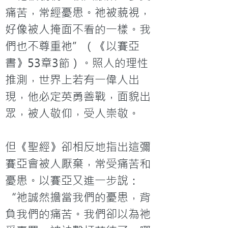
痛苦，常經憂患。祂被藐視，
好像被人掩面不看的一樣。我
們也不尊重祂”（《以賽亞
書》53章3節）。照人的理性
推測，世界上若有一偉人出
現，他必定英勇善戰，面貌出
眾，被人敬仰，受人崇敬。

但《聖經》卻相反地指出這彌
賽亞會被人厭棄，常受痛苦和
憂患。以賽亞又進一步說：
“祂誠然擔當我們的憂患，背
負我們的痛苦。我們卻以為祂