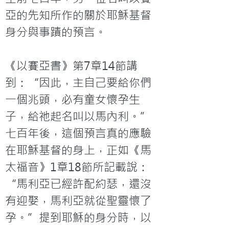
亞的先知所作的關於耶穌基督
身分與事蹟的預言。

《以賽亞書》第7章14節講
到：“因此，主自己要給你們
一個兆頭，必有童女懷孕生
子，給祂起名叫以馬內利。”
七百年後，這個預言真的應驗
在耶穌基督的身上，正如《馬
太福音》1章18節所記載說：
“馬利亞已經許配約瑟，還沒
有迎娶，馬利亞就從聖靈懷了
孕。”提到耶穌的身分時，以