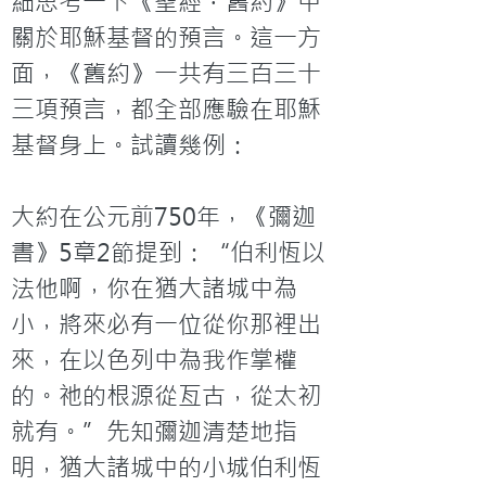
細思考一下《聖經．舊約》中
關於耶穌基督的預言。這一方
面，《舊約》一共有三百三十
三項預言，都全部應驗在耶穌
基督身上。試讀幾例：

大約在公元前750年，《彌迦
書》5章2節提到：“伯利恆以
法他啊，你在猶大諸城中為
小，將來必有一位從你那裡出
來，在以色列中為我作掌權
的。祂的根源從亙古，從太初
就有。”先知彌迦清楚地指
明，猶大諸城中的小城伯利恆