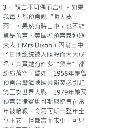
3、 預言不可偶而言中。如果
我每天都預言說“明天要下
雨”。果然有時言中，也不能
算是預言。美國名預言家迪遜
夫人（Mrs Dixon）因為言中
了甘地總統被人暗殺而大大成
名。其實她有許多“預言”都
紛紛落空，譬如，1958年她曾
預言台灣海峽國共衝突必引起
第三次世界大戰，1979年她又
預言菲律賓馬可斯總統會在當
年被暗殺，令馬可斯一整年坐
立不安，但都言而未中，可見