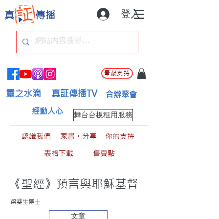
登入
奉獻支持
靈之水滴
真証傳播TV
合辦聚會
經動人心
舞台台板租用服務
認識我們
家書。分享
你的支持
表格下載
售賣點
《聖經》預言與耶穌基督
梁斐生博士
文章