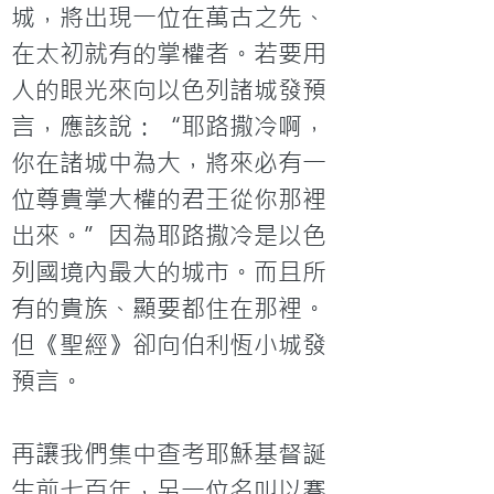
城，將出現一位在萬古之先、
在太初就有的掌權者。若要用
人的眼光來向以色列諸城發預
言，應該說：“耶路撒冷啊，
你在諸城中為大，將來必有一
位尊貴掌大權的君王從你那裡
出來。”因為耶路撒冷是以色
列國境內最大的城市。而且所
有的貴族、顯要都住在那裡。
但《聖經》卻向伯利恆小城發
預言。

再讓我們集中查考耶穌基督誕
生前七百年，另一位名叫以賽