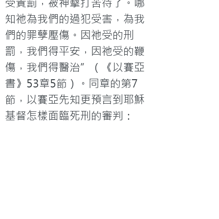
受責罰，被神擊打苦待了。哪
知祂為我們的過犯受害，為我
們的罪孽壓傷。因祂受的刑
罰，我們得平安，因祂受的鞭
傷，我們得醫治”（《以賽亞
書》53章5節）。同章的第7
節，以賽亞先知更預言到耶穌
基督怎樣面臨死刑的審判：
“祂被欺壓，在受苦的時候卻
不開口。祂像羊羔被牽到宰殺
之地，又像羊在剪毛的人手下
無聲，祂也是這樣不開口。”
通常說來，作為一位救主，最
低限度應該先要保全自己的性