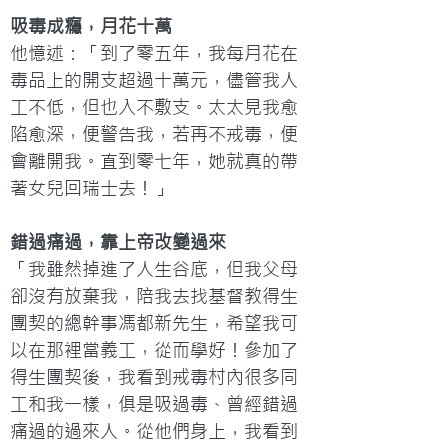
吸毒成癮，月花十萬
他憶述：「到了零五年，我每月花在
毒品上的開支超過十萬元，儘管我人
工不低，但也入不敷支。太太見我愈
陷愈深，便警告我，若再不戒毒，便
會離開我。直到零七年，她就真的帶
著女兒回瑞士去！」
錯過痛過，靠上帝改變過來
「我雖然掉進了人生谷底，但我父母
卻沒有放棄我，陪我去找基督教得生
團契的總幹事馮都新先生，希望我可
以在那裡當義工，從而學好！參加了
得生團契後，我看到戒毒村內很多同
工和我一樣，俱是吸過毒、曾經錯過
痛過的過來人。從他們身上，我看到