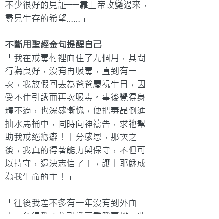
不少很好的見証──靠上帝改變過來，
尋見生存的希望……」
不斷用聖經金句提醒自己
「我在戒毒村裡面住了九個月，其間
行為良好，沒有再吸毒，直到有一
次，我放假回去為爸爸慶祝生日，因
受不住引誘而再次吸毒。事後覺得身
體不適，也深感慚愧，便把毒品倒進
抽水馬桶中，同時向神禱告，求祂幫
助我戒絕癮癖！十分感恩，那次之
後，我真的得著能力與保守，不但可
以持守，還決志信了主，讓主耶穌成
為我生命的主！」

「往後我差不多有一年沒有到外面
去，免得受不住引誘而重蹈覆轍。此