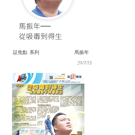
馬振年──
從吸毒到得生
証焦點
系列
馬振年
29/7/13