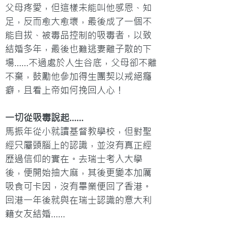
父母疼愛，但這樣未能叫他感恩、知
足，反而愈大愈壞，最後成了一個不
能自拔、被毒品控制的吸毒者，以致
結婚多年，最後也難逃妻離子散的下
場……不過處於人生谷底，父母卻不離
不棄，鼓勵他參加得生團契以戒絕癮
癖，且看上帝如何挽回人心！
一切從吸毒說起……
馬振年從小就讀基督教學校，但對聖
經只屬頭腦上的認識，並沒有真正經
歷過信仰的實在。去瑞士考入大學
後，便開始抽大麻，其後更變本加厲
吸食可卡因，沒有畢業便回了香港。
回港一年後就與在瑞士認識的意大利
籍女友結婚……