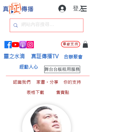
登入
奉獻支持
靈之水滴
真証傳播TV
合辦聚會
經動人心
舞台台板租用服務
認識我們
家書。分享
你的支持
表格下載
售賣點