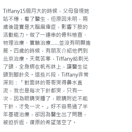
Tiffany15個月大的時候，父母發現她
站不穩，看了醫生，但原因未明，兩
歲後證實是大腦麻痺症，影響下肢的
活動能力。做了一連串的骨科檢查、
物理治療、實驗治療……並沒有明顯進
展。四歲的時候，有朋友介紹他們到
北京治療。天氣苦寒，Tiffany給剃光
了頭，全身綁在帆布牀上，讓醫生從
頭到腳針灸。這些片段，Tiffany非常
深刻：「對面牀的哥哥哭得鼻水直
流，我也是每次下針都哭，只有一
次，因為眼睛哭腫了，眼睛附近不能
下針，才免一次。」好不容易過了半
年基礎治療，卻因為醫生出了問題，
被迫折返，復原的希望落空了。
