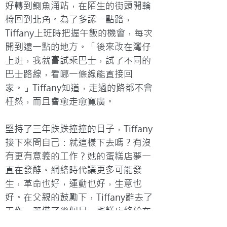
好轉到鰂魚涌站，在陌生的街頭開輪
椅回到北角。為了多認一點路，
Tiffany上班時把握午飯的機會，每次
開到遠一點的地方。「後來改在灣仔
上班，我就嘗試乘巴士，試了不同的
巴士路線，看哪一條線能直接回
家。」Tiffany知道，走過的路都不會
枉然，而且會愈走愈寬廣。

堅持了三年跌跌撞撞的日子，Tiffany
接下來問自己：就這樣下去嗎？有沒
有更有意義的工作？她的蛋糕店夢一
直在發酵。網絡時代讓更多可能發
生，革命也好，運動也好，生意也
好。在父親的鼓勵下，Tiffany辭去了
工作，籌備了幾個月，蛋糕店終於在
網上開業。Tiffany開心的說：「客人