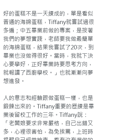
好的蛋糕不是一天練成的，單是看似
普通的海綿蛋糕，Tiffany就嘗試過很
多遍；中五畢業前做的專案，是按著
我們的夢想實踐，老師要我做最簡單
的海綿蛋糕，結果我嘗試了20次，到
畢業也沒做得很好。當時，我就下決
心要學好，正好畢業時要思考方向，
就報讀了西廚學校。」也就漸漸向夢
想進發。

人的意志和經驗跟做蛋糕一樣，也是
鍛鍊出來的。Tiffany重要的歷練是畢
業後留校工作的三年。Tiffany說：
「老闆娘要求非常嚴格，自己出錯又
多，心裡很害怕，為免挨罵，上班時