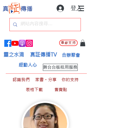
登入
奉獻支持
靈之水滴
真証傳播TV
合辦聚會
經動人心
舞台台板租用服務
認識我們
家書。分享
你的支持
表格下載
售賣點