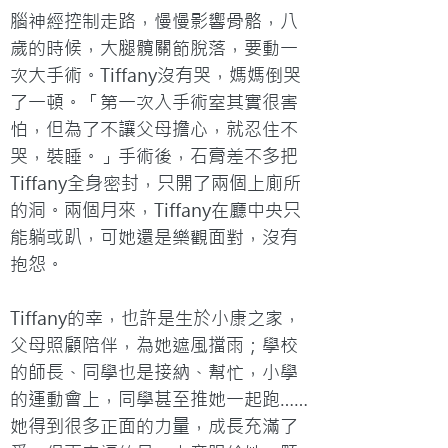
腦神經控制走路，慢慢影響骨骼，八
歲的時候，大腿髖關節脫落，要動一
次大手術。Tiffany沒有哭，媽媽倒哭
了一頓。「第一次入手術室其實很害
怕，但為了不讓父母擔心，就忍住不
哭，裝睡。」手術後，石膏差不多把
Tiffany全身密封，只開了兩個上廁所
的洞。兩個月來，Tiffany在廳中央只
能躺或趴，可她還是樂觀面對，沒有
抱怨。

Tiffany的幸，也許是生於小康之家，
父母照顧陪伴，為她遮風擋雨；學校
的師長、同學也是接納、幫忙，小學
的運動會上，同學甚至推她一起跑……
她得到很多正面的力量，成長充滿了