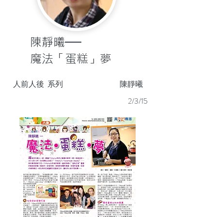
陳靜曦──
魔法「蛋糕」夢
人前人後
系列
陳靜曦
2/3/15