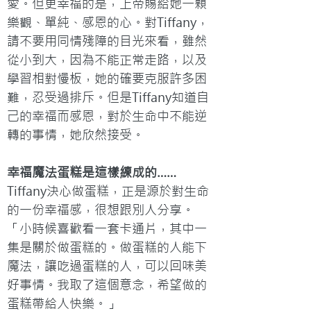
愛。但更幸福的是，上帝賜給她一顆
樂觀、單純、感恩的心。對Tiffany，
請不要用同情殘障的目光來看，雖然
從小到大，因為不能正常走路，以及
學習相對慢板，她的確要克服許多困
難，忍受過排斥。但是Tiffany知道自
己的幸福而感恩，對於生命中不能逆
幸福魔法蛋糕是這樣練成的……
Tiffany決心做蛋糕，正是源於對生命
的一份幸福感，很想跟別人分享。
「小時候喜歡看一套卡通片，其中一
集是關於做蛋糕的。做蛋糕的人能下
魔法，讓吃過蛋糕的人，可以回味美
好事情。我取了這個意念，希望做的
蛋糕帶給人快樂。」
