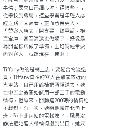
提醒自己經常檢查，看有沒有漏做的
事情；要求自己細心些、謹慎些。」
從學校到職場，這些學習是年輕人必
經之路，回頭看，正面意義更大。
「替客人填表、開支票，聽電話，檢
查倉庫，甚至清潔也做過了，好像是
為開蛋糕店做了準備，上班時經常要
面對客人，就跟現在一樣啊！」

Tiffany做的是網上店，要配合物流送
貨，Tiffany會相約客人在離家較近的
火車站，自己用輪椅把蛋糕送去。她
在中五之後開始試用一部二手的電動
輪椅，但原來，開動這200磅的輪椅絕
不輕鬆。有一次，她乘地鐵往北角上
班，碰上北角站的電梯壞了，職員沒
辦法把她連人帶輪椅搬到出口，她只