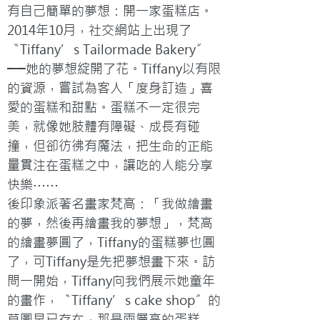
有自己簡單的夢想：開一家蛋糕店。
2014年10月，社交網站上出現了
〝Tiffany’s Tailormade Bakery〞
──她的夢想綻開了花。Tiffany以有限
的資源，嘗試為客人「度身訂造」喜
愛的蛋糕和甜點。蛋糕不一定很完
美，就像她肢體有障礙、成長有碰
撞，但卻彷彿有魔法，把生命的正能
量貫注在蛋糕之中，讓吃的人能分享
快樂⋯⋯
後印象派著名畫家梵高：「我做繪畫
的夢，然後再繪畫我的夢想」，梵高
的繪畫夢圓了，Tiffany的蛋糕夢也圓
了，可Tiffany是先把夢想畫下來。訪
問一開始，Tiffany向我們展示她童年
的畫作，〝Tiffany’s cake shop〞的
草圖早已存在，那是兩層高的蛋糕