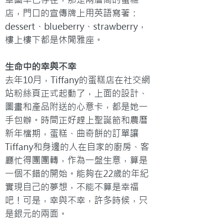
店，門口的宣傳牌上用英語寫著：
dessert、blueberry、strawberry，
樓上樓下都是休閒雅座。
生命中的幸與不幸
去年10月，Tiffany的蛋糕店在社交網
站粉絲頁正式起動了，上面的設計、
圖畫和產品附送的心意卡，都是她一
手包辦。時間正好趕上聖誕節和農曆
新年檔期，蛋糕、曲奇餅的訂單讓
Tiffany和身邊的人在自家的廚房、客
廳忙得團團轉，作為一盤生意，算是
一個不錯的開始。能夠在22歲的年紀
實現自己的夢想，不能不算是幸福
吧！可是，幸與不幸，許多時候，只
是銀元的兩面。
