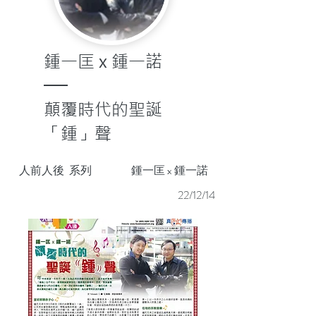
鍾一匡 x 鍾一諾
──
顛覆時代的聖誕
「鍾」聲
人前人後
系列
鍾一匡 x 鍾一諾
22/12/14