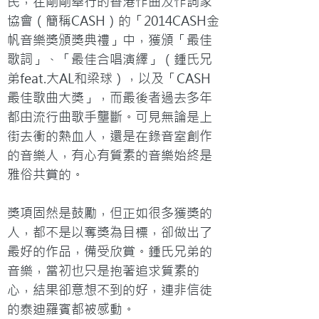
民，在剛剛舉行的香港作曲及作詞家
協會（簡稱CASH）的「2014CASH金
帆音樂獎頒獎典禮」中，獲頒「最佳
歌詞」、「最佳合唱演繹」（鍾氏兄
弟feat.大AL和梁球），以及「CASH
最佳歌曲大獎」，而最後者過去多年
都由流行曲歌手壟斷。可見無論是上
街去衝的熱血人，還是在錄音室創作
的音樂人，有心有質素的音樂始終是
雅俗共賞的。

獎項固然是鼓勵，但正如很多獲獎的
人，都不是以奪獎為目標，卻做出了
最好的作品，備受欣賞。鍾氏兄弟的
音樂，當初也只是抱著追求質素的
心，結果卻意想不到的好，連非信徒
的泰迪羅賓都被感動。
