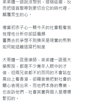
弟弟鍾一諾說沒想到，這個延遲，反
而把這首歌帶到更切合它的時代裡，
顛覆眾生的心。

憶當初赤子心一顆今天的社會輕看我
我理性分析你卻話偏頗

奮勇去抗爭想不到換來是現實的煎熬
如何能逃離這腐朽制度

大哥鍾一匡是律師，弟弟鍾一諾是大
學教授，都是不少青年人眼中的才
俊，但兩兄弟都不約而同的不會站在
高台上看香港，卻藉音樂把對社會的
關心表現出來。而他們本身的專業，
也告訴他們，社會其實與個人是環環
緊扣的。
