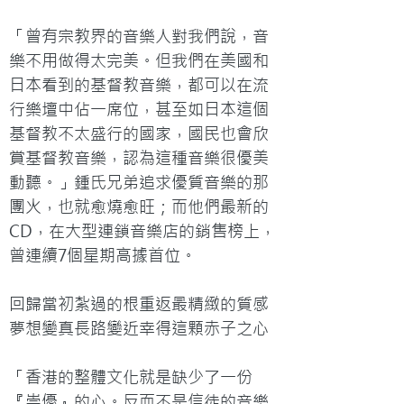
「曾有宗教界的音樂人對我們說，音
樂不用做得太完美。但我們在美國和
日本看到的基督教音樂，都可以在流
行樂壇中佔一席位，甚至如日本這個
基督教不太盛行的國家，國民也會欣
賞基督教音樂，認為這種音樂很優美
動聽。」鍾氏兄弟追求優質音樂的那
團火，也就愈燒愈旺；而他們最新的
CD，在大型連鎖音樂店的銷售榜上，
曾連續7個星期高據首位。

回歸當初紮過的根重返最精緻的質感

夢想變真長路變近幸得這顆赤子之心

「香港的整體文化就是缺少了一份
『崇優』的心。反而不是信徒的音樂