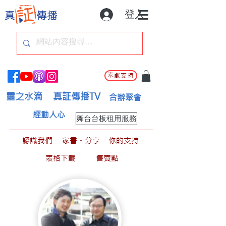
登入
奉獻支持
靈之水滴
真証傳播TV
合辦聚會
經動人心
舞台台板租用服務
認識我們
家書。分享
你的支持
表格下載
售賣點