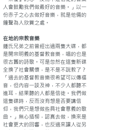
人會鼓勵我們做最好的音樂。」以一
份赤子之心去做好音樂，就是他倆的
鐘聲為人欣賞之處。
在地的宗教音樂
鍾氏兄弟之前曾經出過兩隻大碟，都
是開宗明義的基督教音樂，唱的也是
很古舊的詩歌。可是忽然在這隻新碟
全換了社會關懷，是不是不說教了？
「過去的基督教音樂很希望可以傳福
音，但內容一談及神，不少人都聽不
進耳，結果聽的人都是信徒。我們做
這隻碟時，反而沒有想是否要講信
仰，我們只是想做些具社會意義的歌
曲。」無心插柳，認真去做，換來是
社會更大的回響，也反過來讓人從另