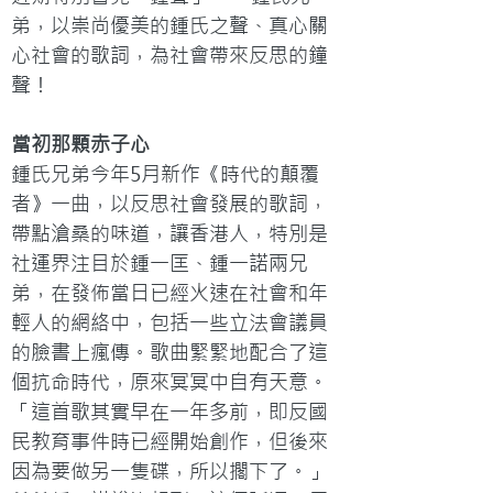
弟，以崇尚優美的鍾氏之聲、真心關
心社會的歌詞，為社會帶來反思的鐘
聲！
當初那顆赤子心
鍾氏兄弟今年5月新作《時代的顛覆
者》一曲，以反思社會發展的歌詞，
帶點滄桑的味道，讓香港人，特別是
社運界注目於鍾一匡、鍾一諾兩兄
弟，在發佈當日已經火速在社會和年
輕人的網絡中，包括一些立法會議員
的臉書上瘋傳。歌曲緊緊地配合了這
個抗命時代，原來冥冥中自有天意。
「這首歌其實早在一年多前，即反國
民教育事件時已經開始創作，但後來
因為要做另一隻碟，所以擱下了。」