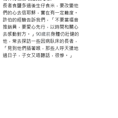
長者食鹽多過後生仔食米，要改變他
們的心去信耶穌，實在有一定難度。
許伯的經驗告訴我們，「不要當福音
推銷員，要愛心先行，以時間和關心
去感動對方。」
90歲前
身體仍壯健的
他，常去探訪一些因病臥床的長者，
「見到他們插著喉，那些人呼天搶地
過日子，子女又唔聽話，很慘。」
有一次，他去紅磡分享信主的見證，
竟然見到他的巴士公司舊同事，原來
是該教會把活動單張派到他從前曾工
作的沙田巴士總站，而他的舊同事亦
一家信了耶穌。或許這就是神的時
間，讓他不單自己經歷神的拯救，更
成為他的同事活生生的見證。「神的