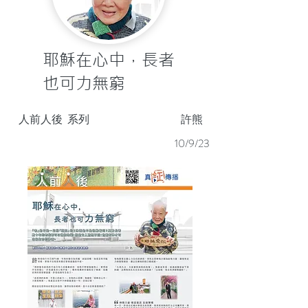
耶穌在心中，長者
也可力無窮
人前人後
系列
許熊
10/9/23