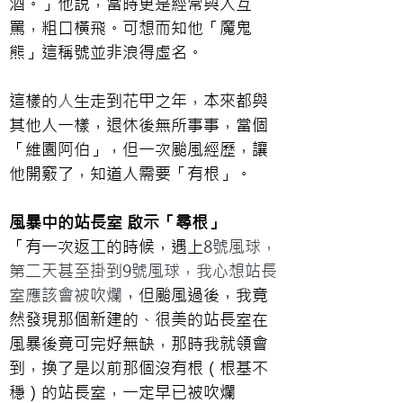
酒。」他說，當時更是經常與人互
罵，粗口橫飛。可想而知他「魔鬼
熊」這稱號並非浪得虛名。
這樣的
人
生走到花甲之年，本來都與
其他人一樣，退休後無所事事，當個
「維園阿伯」，但一次颱風經歷，讓
他開竅了，知道人需要「有根」。
風暴中的站長室 啟示「尋根」
「有一次返工的時候，遇上
8號風球，
第二天甚至掛到9號風球，我心想站長
室應該會被吹
爛
，但颱風過後，我竟
然發現那個新建的、很美的站長室在
風暴後竟可完好無缺，那時我就領會
到，換了是以前那個沒有根（根基不
穩）的站長室，一定早已被吹爛