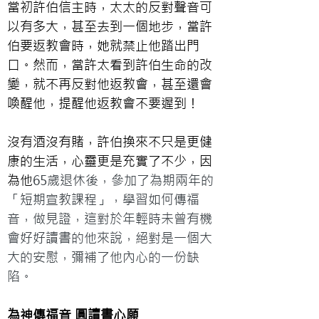
當初許伯信主時，太太的反對聲音可
以有多大，甚至去到一個地步，當許
伯要返教會時，她就禁止他踏出門
口。然而，當許太看到許伯生命的改
變，就不再反對他返教會，甚至還會
喚醒他，提醒他返教會不要遲到！
沒有酒沒有賭，許伯換來不只是更健
康的生活，心靈更是充實了不少，因
為他
65歲退休後，參加了為期兩年的
「短期宣教課程」，學習如何傳福
音，做見證，這對於年輕時未曾有機
會好好讀書的他來說，絕對是一個大
大的安慰，彌補了他內心的一份缺
陷。
為神傳福音 圓讀書心願