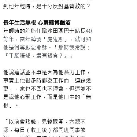
到他年輕時，是十分反對基督教的？
長年生活無根 心繫賭博酗酒
年輕時的許熊任職沙田區巴士站長
40
餘年，當年綽號「魔鬼熊」，就可知
他是何等厭惡耶穌。「那時我常說：
『手腳唔郁，邊有飯食？』」
他說這話並不單是因為他落力工作，
事實上他很多時都為工作而「連踩幾
更」，家也不回也不理會。但這並不
是說他心繫工作，而是他口中的「無
根」。
「以前會賭錢，見錢眼開，六親不
認，每日（收工後）都同班同事飲