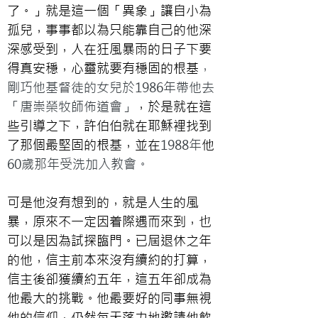
了。」就是這一個「異象」讓自小為
孤兒，事事都以為只能靠自己的他深
深感受到，人在狂風暴雨的日子下要
得真安穩，心靈就要有穩固的根基
，
剛巧他基督徒的女兒於1986年帶他去
「唐崇榮牧師佈道會」
，於是就在這
些引導之下，許伯伯就在耶穌裡找到
了那個最堅固的根基，並在
1988年
他
60歲那年受洗加入教會。
可是他沒有想到的，就是人生的風
暴，原來不一定因着際遇而來到，也
可以是因為試探臨門。已屆退休之年
的他，信主前本來沒有續約的打算，
信主後卻獲續約五年，這五年卻成為
他最大的挑戰。他最要好的同事無視
他的信仰，仍然每天落力地邀請他飲