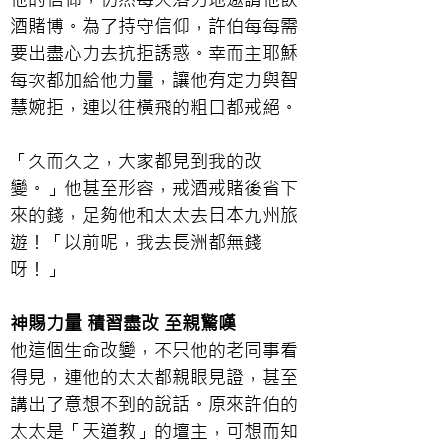
酒賭博。為了持守信仰，許伯每每需
要出盡心力去抗拒誘惑。幸而主耶穌
每次都加給他力量，讓他有定力與智
慧婉拒，連以往橫飛的粗口都戒絕。
「久而久之，大家都見到我的改
變。」他甚至形容，戒酒戒賭後省下
來的錢，足夠他和太太去日本九州旅
遊！「以前呢，我去長洲都無錢
呀！」
神賜力量 積習盡改 至親驚嘆
他這個生命改變，不只他的老同事看
得見，連他的太太都親眼見證，甚至
講出了意想不到的說話。原來許伯的
太太是「天道教」的壇主，可想而知