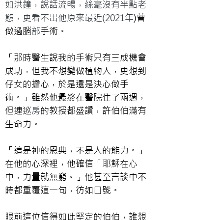
如洪鐘，說話流暢，絲毫沒有半點老
態，更看不出他原來最近(
2021年
)曾
做過腦
部
手術。
「那時醫生說我的手術只有三成機會
成功，但我不想變做植物人，更想到
仔女的擔心，於是還是決心做手
術。」雖然
他
最終在醫院住了兩週，
但連巡
房
的教授都盛讚，許伯伯滿有
生命力。
「這是神的恩典，不是人的能力。」
在他的心深裡，他確信「耶穌在心
中，力量就無窮。」他甚至言談中不
時都重覆這一句，彷如口號。
眼前這位信得如此堅定的伯伯，誰想