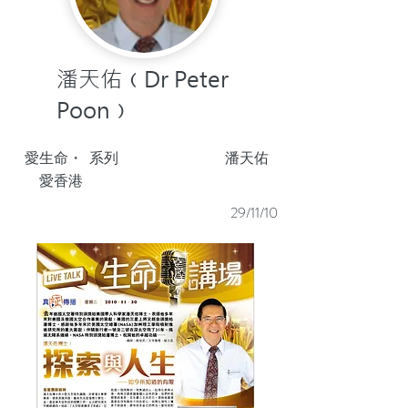
潘天佑﹙Dr Peter
Poon﹚
愛生命・
系列
潘天佑
愛香港
29/11/10