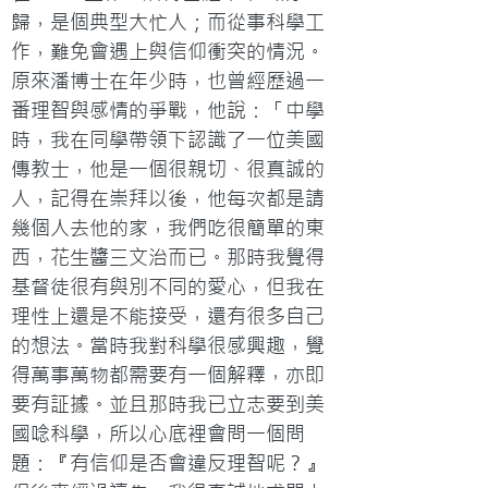
歸，是個典型大忙人；而從事科學工
作，難免會遇上與信仰衝突的情況。
原來潘博士在年少時，也曾經歷過一
番理智與感情的爭戰，他說：「中學
時，我在同學帶領下認識了一位美國
傳教士，他是一個很親切、很真誠的
人，記得在崇拜以後，他每次都是請
幾個人去他的家，我們吃很簡單的東
西，花生醬三文治而已。那時我覺得
基督徒很有與別不同的愛心，但我在
理性上還是不能接受，還有很多自己
的想法。當時我對科學很感興趣，覺
得萬事萬物都需要有一個解釋，亦即
要有証據。並且那時我已立志要到美
國唸科學，所以心底裡會問一個問
題：『有信仰是否會違反理智呢？』