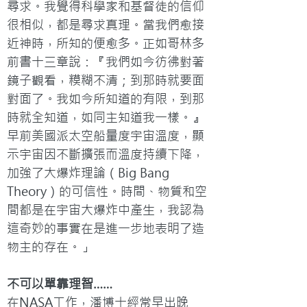
尋求。我覺得科學家和基督徒的信仰
很相似，都是尋求真理。當我們愈接
近神時，所知的便愈多。正如哥林多
前書十三章說：『我們如今彷彿對著
鏡子觀看，糢糊不清；到那時就要面
對面了。我如今所知道的有限，到那
時就全知道，如同主知道我一樣。』
早前美國派太空船量度宇宙溫度，顯
示宇宙因不斷擴張而溫度持續下降，
加強了大爆炸理論（Big Bang 
Theory）的可信性。時間、物質和空
間都是在宇宙大爆炸中產生，我認為
這奇妙的事實在是進一步地表明了造
物主的存在。」
不可以單靠理智……
在NASA工作，潘博士經常早出晚