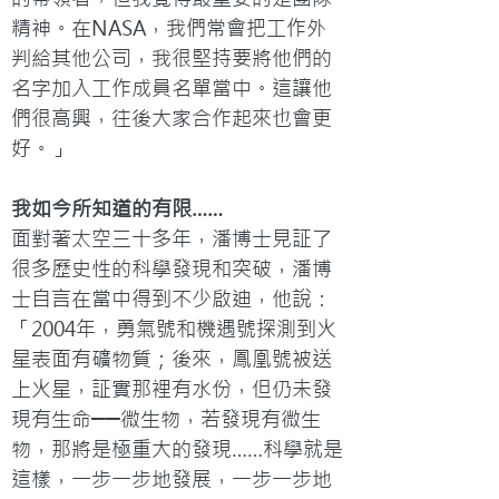
精神。在NASA，我們常會把工作外
判給其他公司，我很堅持要將他們的
名字加入工作成員名單當中。這讓他
們很高興，往後大家合作起來也會更
好。」
我如今所知道的有限……
面對著太空三十多年，潘博士見証了
很多歷史性的科學發現和突破，潘博
士自言在當中得到不少啟迪，他說：
「2004年，勇氣號和機遇號探測到火
星表面有礦物質；後來，鳳凰號被送
上火星，証實那裡有水份，但仍未發
現有生命──微生物，若發現有微生
物，那將是極重大的發現……科學就是
這樣，一步一步地發展，一步一步地