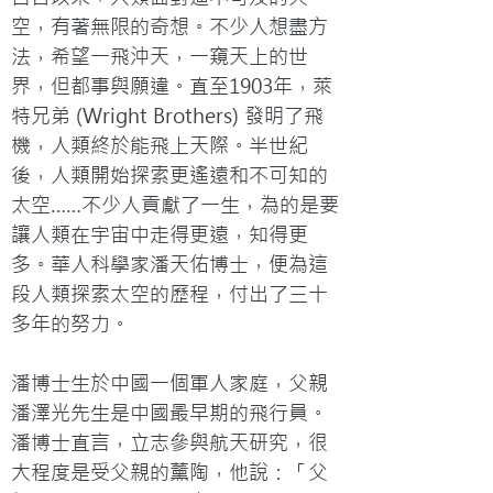
空，有著無限的奇想。不少人想盡方
法，希望一飛沖天，一窺天上的世
界，但都事與願違。直至1903年，萊
特兄弟 (Wright Brothers) 發明了飛
機，人類終於能飛上天際。半世紀
後，人類開始探索更遙遠和不可知的
太空……不少人貢獻了一生，為的是要
讓人類在宇宙中走得更遠，知得更
多。華人科學家潘天佑博士，便為這
段人類探索太空的歷程，付出了三十
多年的努力。

潘博士生於中國一個軍人家庭，父親
潘澤光先生是中國最早期的飛行員。
潘博士直言，立志參與航天研究，很
大程度是受父親的薰陶，他說：「父