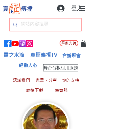
登入
奉獻支持
靈之水滴
真証傳播TV
合辦聚會
經動人心
舞台台板租用服務
認識我們
家書。分享
你的支持
表格下載
售賣點