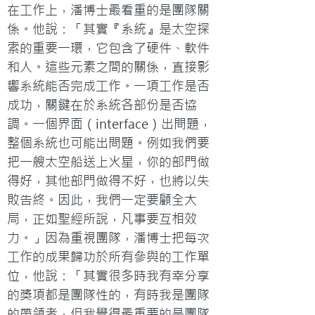
在工作上，潘博士最看重的是團隊關
係。他說：「其實『系統』是太空探
索的重要一環，它包含了硬件、軟件
和人。這些元素之間的關係，直接影
響系統能否完成工作。一項工作是否
成功，關鍵在於系統各部份是否協
調。一個界面（interface）出問題，
整個系統也可能出問題。例如我們要
把一艘太空船送上火星，你的部門做
得好，其他部門做得不好，也將以失
敗告終。因此，我們一定要顧全大
局，正如聖經所說，凡事要互相效
力。」因為重視團隊，潘博士把每次
工作的成果歸功於所有參與的工作單
位，他說：「其實很多時我有幸分享
的獎項都是團隊性的，有時我是團隊
的帶領者，但我覺得最重要的是團隊