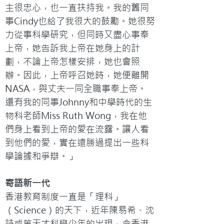
主很忠心，也一直扶持我。我的舊同
事Cindy也給了我很大的鼓勵。她很努
力從事科學研究，但同時又盡心事奉
上帝，她告訴我上帝在她身上的計
劃，不論上帝怎樣安排，她也會照
辦。因此，上帝呼召她時，她便離開
NASA，與丈夫一同全職事奉上帝。
還有我的同事Johnny和中學時代的生
物科老師Miss Ruth Wong，我在他
們身上看到上帝的愛在流露。讓人看
到他們的愛，實在遠勝過提出一些科
學論據和爭辯。」
寄語新一代
香港教育制度一直是「理科」
（Science）的天下，近年陳易希、沈
詩成等天才科學少年的出現，令香港