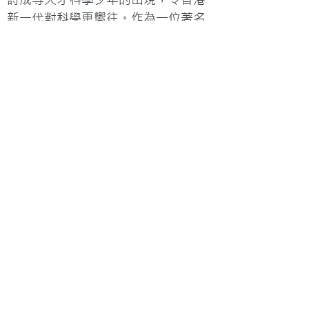
新一代對科學更嚮往。作為一位著名
的華人科學家，同時也作為香港人，
潘博士希望香港年輕人的眼光可以看
得更遠，他說：「不論是從事太空探
索，還是做其他事情，也不能單靠個
人能力，要追求整體合作，互相效
力，才會成功。我們的社會，還有很
多基層人士過得很苦。在這個科技發
達的時代，為甚麼還有人連最基本的
需要也沒有足夠的供給呢？所以，我
希望年輕人除了考慮自身利益的同
時，也要多想到別人的需要……若果大
家有志於研究科學，便要知道科學可
以很學術化，不一定能帶來大量財
富。很多從事理論物理的人，他們不
一定有豐富的物質收益，但他們有很