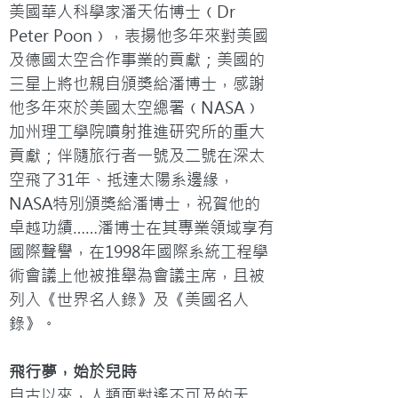
美國華人科學家潘天佑博士﹙Dr 
Peter Poon﹚，表揚他多年來對美國
及德國太空合作事業的貢獻；美國的
三星上將也親自頒獎給潘博士，感謝
他多年來於美國太空總署﹙NASA﹚
加州理工學院噴射推進研究所的重大
貢獻；伴隨旅行者一號及二號在深太
空飛了31年、抵達太陽系邊緣，
NASA特別頒獎給潘博士，祝賀他的
卓越功績……潘博士在其專業領域享有
國際聲譽，在1998年國際系統工程學
術會議上他被推舉為會議主席，且被
列入《世界名人錄》及《美國名人
錄》。
飛行夢，始於兒時
自古以來，人類面對遙不可及的天