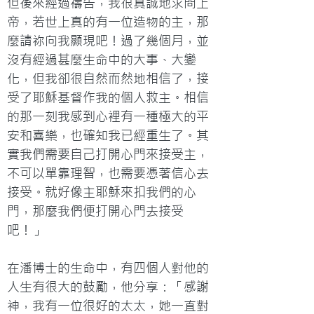
但後來經過禱告，我很真誠地求問上
帝，若世上真的有一位造物的主，那
麼請祢向我顯現吧！過了幾個月，並
沒有經過甚麼生命中的大事、大變
化，但我卻很自然而然地相信了，接
受了耶穌基督作我的個人救主。相信
的那一刻我感到心裡有一種極大的平
安和喜樂，也確知我已經重生了。其
實我們需要自己打開心門來接受主，
不可以單靠理智，也需要憑著信心去
接受。就好像主耶穌來扣我們的心
門，那麼我們便打開心門去接受
吧！」

在潘博士的生命中，有四個人對他的
人生有很大的鼓勵，他分享：「感謝
神，我有一位很好的太太，她一直對