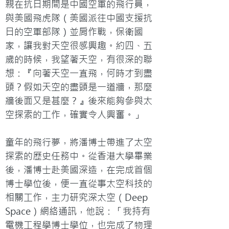
親在抗日期間是中國空軍的飛行員，
與美國飛虎隊（美國派往中國支援抗
日的空軍部隊）並肩作戰，保衛國
家，讓我對天空很感興趣。約四、五
歲的時候，我望著天空，有很深的聯
想：『向著天空一直飛，何時才到盡
頭？假如天空的盡頭是一道牆，那麼
牆後面又是甚麼？』後來能夠參與太
空探索的工作，確實令人興奮。」

童年的飛行夢，將潘博士帶進了太空
探索的歷史任務中。從香港大學畢業
後，潘博士赴美國深造，在完成首個
博士學位後，便一直從事太空科技的
相關工作，主力研究深太空（Deep 
Space）網絡通訊，他說：「我持有
電機工程學博士學位，也完成了物理