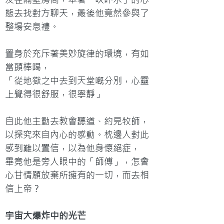
態去找對方聊天，最後他竟然參與了
整場安息禮。

置身於充斥著美妙旋律的環境，有如
當頭棒喝，

「從地獄之中去到天堂嘅分別，心靈
上覺得很舒服，很寧靜」

自此他主動去教會聽道、約見牧師，
以探究來自內心的感動。枕邊人對此
感到難以置信，以為他身懷絕症，

畢竟他是旁人眼中的「師傅」，怎會
心甘情願放棄所擁有的一切，而去相
宇宙大爆炸中的光芒