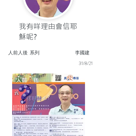
我有咩理由會信耶
穌呢?
人前人後
系列
李國建
31/8/21