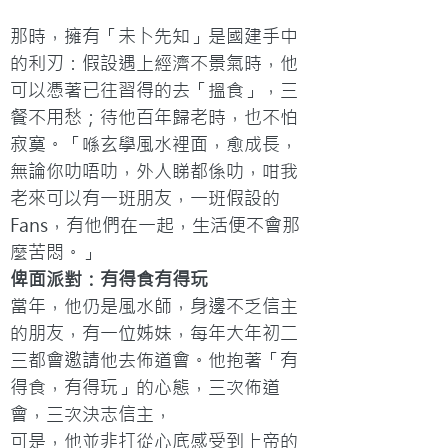
那時，擁有「未卜先知」是國建手中
的利刃：假設遇上經濟不景氣時，他
可以憑著已往習得的去「搵食」，三
餐不用愁；待他百年歸老時，也不怕
寂寞。「喺玄學風水裡面，愈成長，
無論你叻唔叻，外人睇都係叻，咁我
老來可以有一班朋友，一班假設的
Fans，有他們在一起，生活便不會那
麼苦悶。」
俾面派對：有得食有得玩
當年，他仍是風水師，身邊不乏信主
的朋友，有一位姊妹，每年大年初二
三都會邀請他去佈道會。他抱著「有
得食，有得玩」的心態，三次佈道
會，三次決志信主，

可是，他並非打從心底感受到上帝的