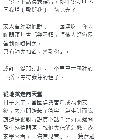
「你下下話為我禱告，你即係好HEA
同我講（敷衍我），係咪先？」

友人曾經對他說：「『國建呀，你問
啲問題其實都幾刁鑽，唔係人好容易
答到你嘅問題，

只有神先知道，答到你』。」

或許，從那時起，上帝早已在國建心
從地獄走向天堂
日子久了，當國建與客戶成為朋友
後，內心開始起了衝突：為生計而說
謊還是跟對方說真心話？比如夫婦間
發生感情問題，找他去化解危機，從
玄學來看，「傷官見官」、 「雙食剋