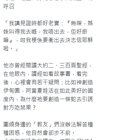
呼召

「我講見證時都好老實：『無㗎，姊
妹叫得我去嘅，我唔出去，佢好瘀
嘛』，咁我梗係要衝出去決志信耶穌
啦。」

他亦曾經閱讀大約二、三百頁聖經，
在他眼內，讀經如看故事書，看完
後，心裡會有若干疑問：比如神創造
伊甸園，阿當夏娃活在如此美好的國
度內，為什麼祂要創造一條蛇去引誘
對方吃禁果？

圍繞身邊的「教友」們沒辦法解答種
種困惑，他自然會卻步不前。
