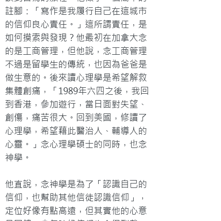
註腳：「寫作是我履行自己在這城市
的信仰良心責任。」這所謂責任，是
如何摸索與發現？他最初在加拿大念
的是工商管理，但他說，念工商管理
不過是留學生的傳統，也因為爸爸是
做生意的。後來讀心理學是希望解救
集體創痛，「1989年六四之後，我回
到香港，參加遊行，當日面對失望、
創傷，痛苦很大。回到美國，修讀了
心理學，希望藉此醫治人、輔導人的
心靈。」念心理學碩士的同時，也念
神學。

他直說，念神學是為了「認識自己的
信仰，也幫助其他信徒認識信仰」，
定位好像有點高遠，但其實他的心意