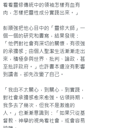
看看靈修傳統中的領袖怎樣有血有
肉，怎樣把靈性成分實踐出來。」

彭順強把他心目中的「靈修大師」一
個一個的研究和書寫，結果發現：
「他們對社會有深切的關懷，有很強
的承擔感；由個人聖潔生活漸漸走出
來，積極參與世界、批判、論政，甚
至批評政府。」也許書本還沒有影響
到讀者，卻先改變了自己。

「我由不太關心，到關心，到實踐，
對社會承擔感愈來愈強。佔領時期，
我多去了幾次，但我不是激進的
人。」也漸漸意識到：「如果只從基
督教、神學的視角看社會，或會容易