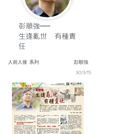
彭順強──
生逢亂世 有種責
任
人前人後
系列
彭順強
30/3/15