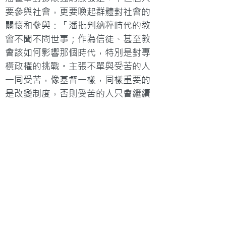
要參與社會，更要喚起群體對社會的
關懷和參與：「潘批判納粹時代的教
會不聞不問世事；作為信徒、甚至教
會該如何影響那個時代，特別是對專
橫政權的挑戰。主張不單與受苦的人
一同受苦，像基督一樣，同樣重要的
是改變制度，否則受苦的人只會繼續
受苦。」彭順強對此非常認同：「要
有策略地參與社會，從價值觀、結構
問題著手；如果是結構讓你實行不
了，就需要處理，教會更有責任去處
理。」

寫《公民抗命三巨人》時，彭順強的
信念更確定，而且設定了雙向的視
角：基督徒進入世界，也把其他宗教