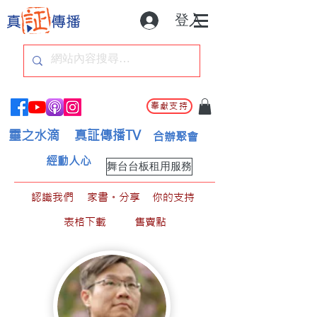
登入
奉獻支持
靈之水滴
真証傳播TV
合辦聚會
經動人心
舞台台板租用服務
認識我們
家書。分享
你的支持
表格下載
售賣點