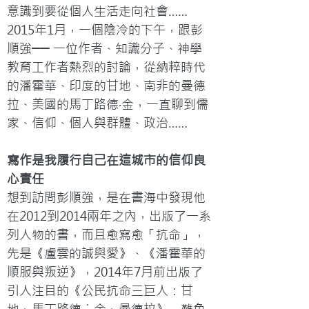
意識到要從個人生活走向社會……
2015年1月，一個陰冷的下午，跟彭
順強── 一位作者、知識分子、神學
教育工作者熱烈的討論，從納粹時代
的潘霍華、印度的甘地、南非的曼德
拉、美國的馬丁路德‧金，一直聊到儒
家、信仰、個人與群體、政治……
寫作是我履行自己在這城市的信仰良
心責任
想到訪問彭順強，是在書海中發現他
在2012到2014兩年之內，出版了一系
列人物的書，而且愈寫愈「抗命」，
先是《盧雲的誠與愛》、《潘霍華的
順服與叛逆》，2014年7月前出版了
引人注目的《公民抗命三巨人：甘