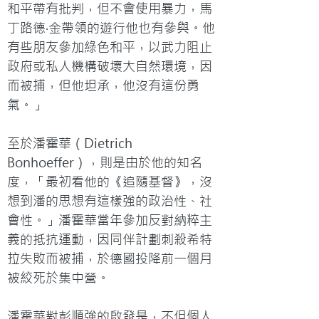
和平帶有批判，但不會使用暴力，馬
丁路德‧金帶領的遊行他也有參與。他
有些朋友參加綠色和平，以武力阻止
政府或私人機構破壞大自然環境，因
而被捕，但他坦承，他沒有這份勇
氣。」

至於潘霍華（Dietrich 
Bonhoeffer），則是由於他的知名
度，「最初看他的《追隨基督》，沒
想到潘的思想有這樣強的政治性、社
會性。」潘霍華當年參加反對納粹主
義的抵抗運動，因同伴計劃刺殺希特
拉失敗而被捕，於德國投降前一個月
被絞死於集中營。

潘霍華對彭順強的啟發是，不但個人