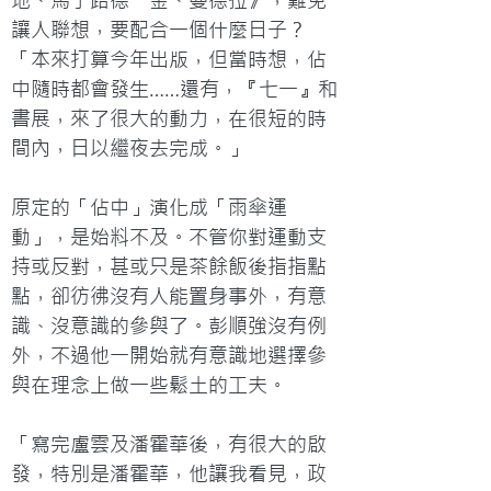
地、馬丁路德˙金、曼德拉》，難免
讓人聯想，要配合一個什麼日子？
「本來打算今年出版，但當時想，佔
中隨時都會發生……還有，『七一』和
書展，來了很大的動力，在很短的時
間內，日以繼夜去完成。」

原定的「佔中」演化成「雨傘運
動」，是始料不及。不管你對運動支
持或反對，甚或只是茶餘飯後指指點
點，卻彷彿沒有人能置身事外，有意 
識、沒意識的參與了。彭順強沒有例
外，不過他一開始就有意識地選擇參
與在理念上做一些鬆土的工夫。

「寫完盧雲及潘霍華後，有很大的啟
發，特別是潘霍華，他讓我看見，政