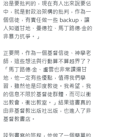
治是要批判的，現在有人出來說要佔
中，就是對政治架構的批判，作為一
個信徒，有責任做一些 backup，讓
人知道甘地、曼德拉、馬丁路德‧金的
非暴力抗爭。」

正要問，作為一個基督信徒、神學老
師，這些想法與行動算不算越界了？
「馬丁路德‧金、盧雲也非常讚揚甘
地，他一定有些優點，值得我們學
習，雖然他是印度教徒。我希望，我
的信息不限於基督徒群體，而可以衝
出教會，衝出教室。」結果這書真的
由非基督教出版社出版，也進入了非
基督教書店。

談到書寫的旅程，他做了一個簡單的