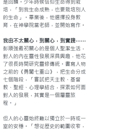
是回饋。少年時候信仰生命得到栽
培，「到我生命成熟，也要栽培別人
的生命」。畢業後，他選擇投身教
育，在神學院當老師，並開始寫作。
我由不太關心，到關心，到實踐⋯⋯
彭順強最初關心的是個人聖潔生活，
對人的內在靈性發展深具興趣，他花
了很長時間研究靈修傳統。書寫人物
之前的《勇闖七重山》，把生命分成
七個階段，「嘗試把天主教、基督
教、聖經、心理學結合，探索如何面
對人的發展，其實是一個屬靈旅
程。」

但人的心靈始終難以獨立於一時或一
室的安穩。「想從歷史的範圍收窄，