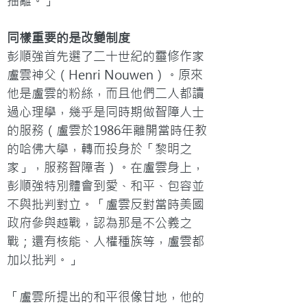
抽離。」
同樣重要的是改變制度
彭順強首先選了二十世紀的靈修作家
盧雲神父（Henri Nouwen）。原來
他是盧雲的粉絲，而且他們二人都讀
過心理學，幾乎是同時期做智障人士
的服務（盧雲於1986年離開當時任教
的哈佛大學，轉而投身於「黎明之
家」，服務智障者）。在盧雲身上，
彭順強特別體會到愛、和平、包容並
不與批判對立。「盧雲反對當時美國
政府參與越戰，認為那是不公義之
戰；還有核能、人權種族等，盧雲都
加以批判。」

「盧雲所提出的和平很像甘地，他的