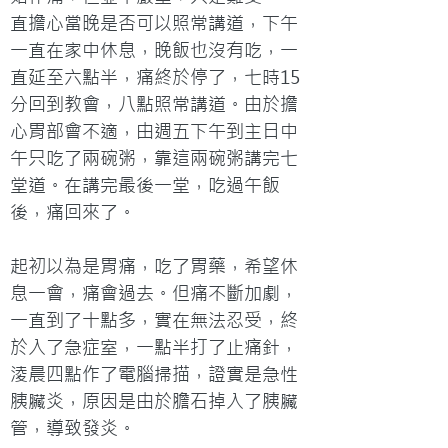
直擔心當晚是否可以照常講道，下午
一直在家中休息，晚飯也沒有吃，一
直延至六點半，痛終於停了，七時15
分回到教會，八點照常講道。由於擔
心胃部會不適，由週五下午到主日中
午只吃了兩碗粥，靠這兩碗粥講完七
堂道。在講完最後一堂，吃過午飯
後，痛回來了。
起初以為是胃痛，吃了胃藥，希望休
息一會，痛會過去。但痛不斷加劇，
一直到了十點多，實在無法忍受，終
於入了急症室，一點半打了止痛針，
淩晨四點作了電腦掃描，證實是急性
胰臟炎，原因是由於膽石掉入了胰臟
管，導致發炎。