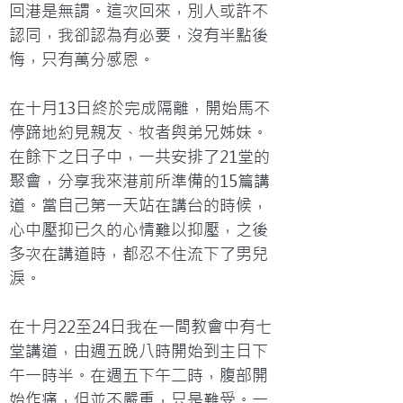
回港是無謂。這次回來，別人或許不
認同，我卻認為有必要，沒有半點後
悔，只有萬分感恩。
在十月13日終於完成隔離，開始馬不
停蹄地約見親友、牧者與弟兄姊妹。
在餘下之日子中，一共安排了21堂的
聚會，分享我來港前所準備的15篇講
道。當自己第一天站在講台的時候，
心中壓抑已久的心情難以抑壓，之後
多次在講道時，都忍不住流下了男兒
淚。
在十月22至24日我在一間教會中有七
堂講道，由週五晚八時開始到主日下
午一時半。在週五下午二時，腹部開
始作痛，但並不嚴重，只是難受。一