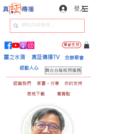
登入
奉獻支持
靈之水滴
真証傳播TV
合辦聚會
經動人心
舞台台板租用服務
認識我們
家書。分享
你的支持
表格下載
售賣點