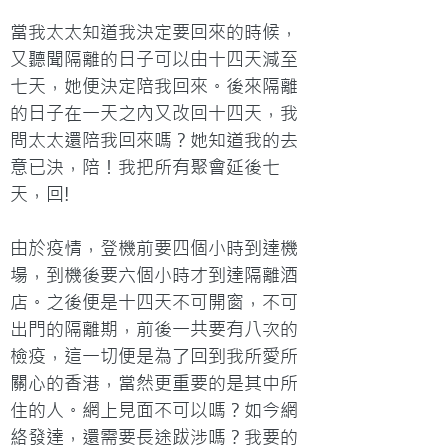
當我太太知道我決定要回來的時候，
又聽聞隔離的日子可以由十四天減至
七天，她便決定陪我回來。後來隔離
的日子在一天之內又改回十四天，我
問太太還陪我回來嗎？她知道我的去
意已決，陪！我把所有聚會延後七
天，回!
由於疫情，登機前要四個小時到達機
場，到機後要六個小時才到達隔離酒
店。之後便是十四天不可開窗，不可
出門的隔離期，前後一共要有八次的
檢疫，這一切便是為了回到我所愛所
關心的香港，當然更重要的是其中所
住的人。網上見面不可以嗎？如今網
絡發達，還需要長途跋涉嗎？我要的