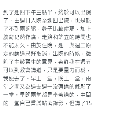
到了週四下午三點半，終於可以出院
了。由週日入院至週四出院，也是吃
了不到兩碗粥，身子比較虛弱，加上
腹背仍然作痛，走路和站立的時間也
不能太久。由於住院，週一與週二原
定的講道只好取消，出院的時候，徵
詢了主診醫生的意見，容許我在週五
可以到教會講道，只是要量力而爲，
我便去了。早上一堂，晚上一堂，兩
堂之間又為過去週一沒有講的錄影了
一堂。早晚兩堂都是坐著講的，中間
的一堂自己嘗試站著錄影，但講了15
分鐘，腹背的痛開始難以忍受，最後
堅持講完，晚上不敢再站著講了。