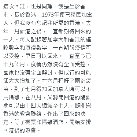
這次回港，也是同理。我是生於香
港，長於香港，1973年便已移民加拿
大，但我沒有忘記我所愛的香港。去
年二月離港之後，一直都期待回來的
一天。每天記錄著加拿大和香港的確
診數字和康復數字，一直期盼疫情可
以受控，早日可以回來。一直至今已
十九個月，疫情仍然沒有全面受控，
國家也沒有全面解封，但成行的可能
卻大大增加了。在六月打好了兩針疲
苗，到了七月得知回加拿大時可以不
用隔離，在八月，又聽聞回港的隔離
期可以由十四天縮減至七天，隨即與
香港的教會聯絡，作出了回來的決
定，訂了機票和隔離酒店，開始安排
回港後的聚會。