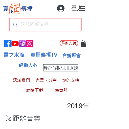
登入
奉獻支持
靈之水滴
真証傳播TV
合辦聚會
經動人心
舞台台板租用服務
認識我們
家書。分享
你的支持
表格下載
售賣點
2019年
凌距離音樂