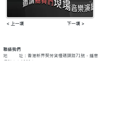
< 上一項
下一項 >
聯絡我們
地 址：香港新界葵芳貨櫃碼頭路71號，鍾意
恆勝中心1203室
辦公時間：星期一至五 早上9: 00 至下午5: 30 星
期六、日及公眾假期休息
電 話：(852)
2409-1233
提交