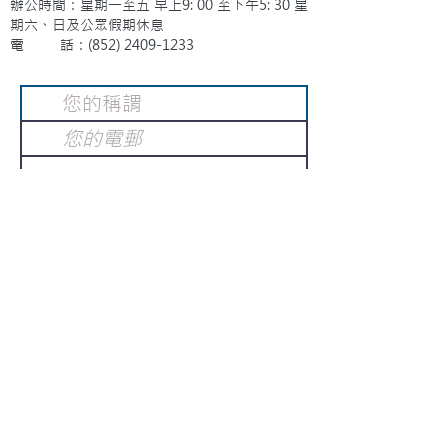
辦公時間：星期一至五 早上9: 00 至下午5: 30 星
期六、日及公眾假期休息
電 話：(852)
2409-1233
提交
訂閱電子報
：
請電郵至
或填寫訂閱電郵
info@gnci.org.hk
>