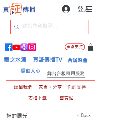
登入
奉獻支持
靈之水滴
真証傳播TV
合辦聚會
經動人心
舞台台板租用服務
認識我們
家書。分享
你的支持
表格下載
售賣點
< Back
神的眼光