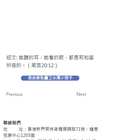
經文: 能聽的耳，能看的眼，都是耶和華
所造的。（箴言20:12）
自由索取靈之水滴小冊子
Previous
Next
聯絡我們
地 址：香港新界葵芳貨櫃碼頭路71號，鍾意
恆勝中心1203室