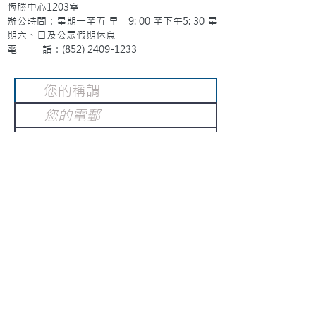
恆勝中心1203室
辦公時間：星期一至五 早上9: 00 至下午5: 30 星
期六、日及公眾假期休息
電 話：(852)
2409-1233
提交
訂閱電子報
：
請電郵至
或填寫訂閱電郵
info@gnci.org.hk
>