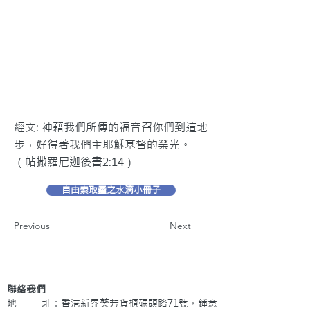
經文: 神藉我們所傳的福音召你們到這地
步，好得著我們主耶穌基督的榮光。
（帖撒羅尼迦後書2:14）
自由索取靈之水滴小冊子
Previous
Next
聯絡我們
地 址：香港新界葵芳貨櫃碼頭路71號，鍾意