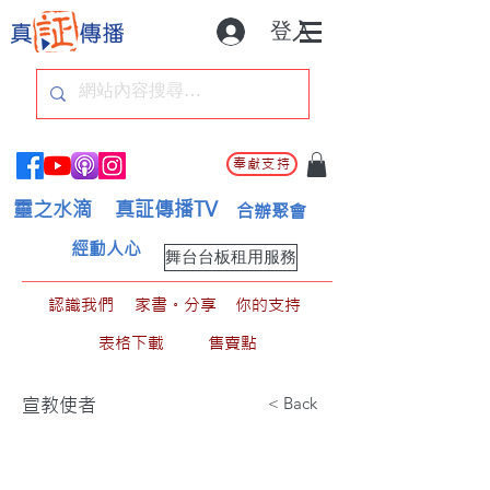
登入
奉獻支持
靈之水滴
真証傳播TV
合辦聚會
經動人心
舞台台板租用服務
認識我們
家書。分享
你的支持
表格下載
售賣點
< Back
宣教使者