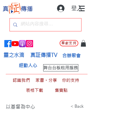
登入
奉獻支持
靈之水滴
真証傳播TV
合辦聚會
經動人心
舞台台板租用服務
認識我們
家書。分享
你的支持
表格下載
售賣點
< Back
以基督為中心