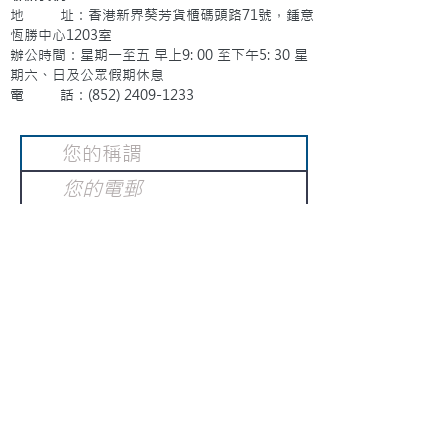
地 址：香港新界葵芳貨櫃碼頭路71號，鍾意
恆勝中心1203室
辦公時間：星期一至五 早上9: 00 至下午5: 30 星
期六、日及公眾假期休息
電 話：(852)
2409-1233
提交
訂閱電子報
：
請電郵至
或填寫訂閱電郵
info@gnci.org.hk