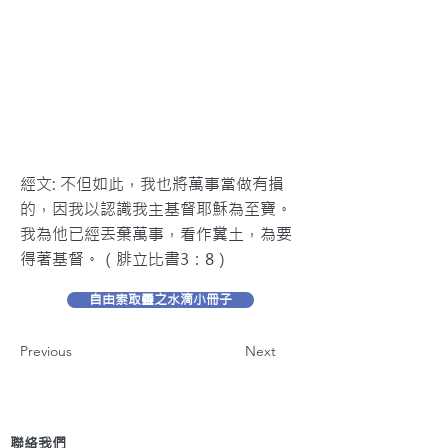
經文: 不但如此，我也將萬事當做有損
的，因我以認識我主基督耶穌為至寶。
我為他已經丟棄萬事，看作糞土，為要
得著基督。（腓立比書3：8）
自由索取靈之水滴小冊子
Previous
Next
聯絡我們