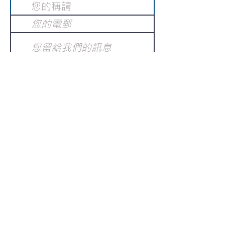
提交
訂閱電子報
：
請電郵至
或填寫訂閱電郵
info@gnci.org.hk
>
Copyright © 2021 GoodNews
Communication International Ltd 真証傳