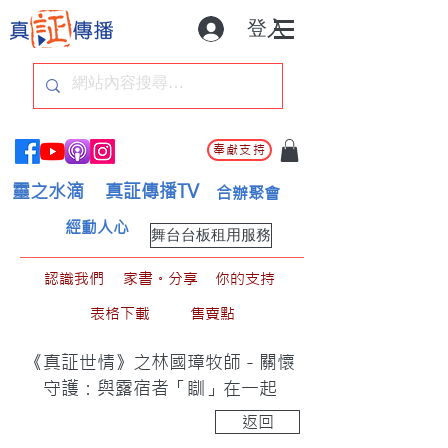
登入
奉獻支持
靈之水滴
真証傳播TV
合辦聚會
經動人心
舞台台板租用服務
認識我們
家書。分享
你的支持
表格下載
售賣點
《真証世情》之林國璋牧師－關懷
守護：與露宿者「瞓」在一起
返回