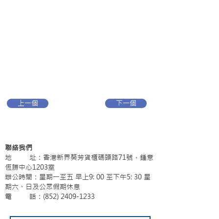
上一個
下一個
聯絡我們
地 址：香港新界葵芳貨櫃碼頭路71號，鍾意
恆勝中心1203室
辦公時間：星期一至五 早上9: 00 至下午5: 30 星
期六、日及公眾假期休息
電 話：(852)
2409-1233