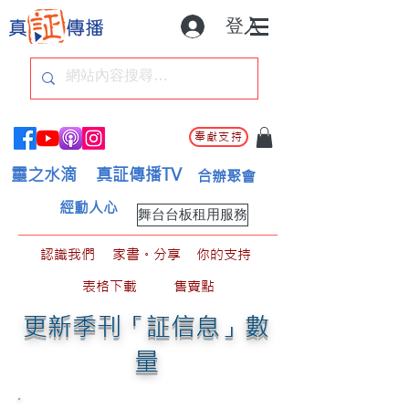
登入
奉獻支持
靈之水滴
真証傳播TV
合辦聚會
經動人心
舞台台板租用服務
認識我們
家書。分享
你的支持
表格下載
售賣點
更新季刊「証信息」數
量