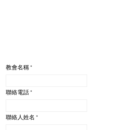
如貴教會需更新索取季
刊「証信息」之數量，
請填寫表格以更新資
訊，謝謝！
如有任何疑問，歡迎致
電聯絡3576 3507。
教會名稱
聯絡電話
聯絡人姓名