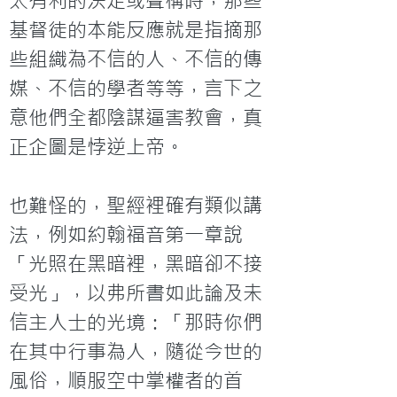
太有利的決定或聲稱時，那些
基督徒的本能反應就是指摘那
些組織為不信的人、不信的傳
媒、不信的學者等等，言下之
意他們全都陰謀逼害教會，真
正企圖是悖逆上帝。

也難怪的，聖經裡確有類似講
法，例如約翰福音第一章說
「光照在黑暗裡，黑暗卻不接
受光」，以弗所書如此論及未
信主人士的光境：「那時你們
在其中行事為人，隨從今世的
風俗，順服空中掌權者的首