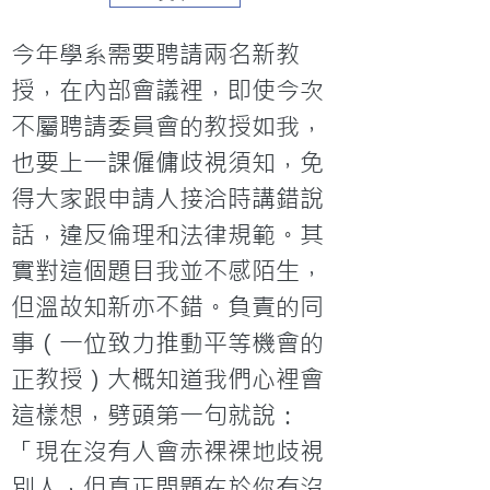
今年學系需要聘請兩名新教
授，在內部會議裡，即使今次
不屬聘請委員會的教授如我，
也要上一課僱傭歧視須知，免
得大家跟申請人接洽時講錯說
話，違反倫理和法律規範。其
實對這個題目我並不感陌生，
但溫故知新亦不錯。負責的同
事（一位致力推動平等機會的
正教授）大概知道我們心裡會
這樣想，劈頭第一句就說：
「現在沒有人會赤裸裸地歧視
別人，但真正問題在於你有沒