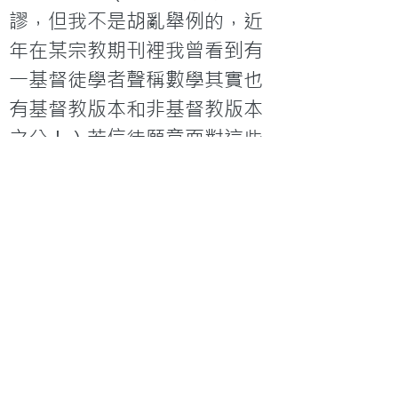
謬，但我不是胡亂舉例的，近
年在某宗教期刊裡我曾看到有
一基督徒學者聲稱數學其實也
有基督教版本和非基督教版本
之分！）若信徒願意面對這些
事實，他們就當調較自己的神
學，即使認為人類之墮落會令
人類的道德和智性能力蒙損，
其蒙損程度卻不可能嚴重到出
現如此大的落差。例如他們可
改為相信那些損毀的結果並不
廣泛，只影響人們認識福音的
能力，因此一個人會相信基