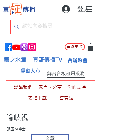
登入
奉獻支持
靈之水滴
真証傳播TV
合辦聚會
經動人心
舞台台板租用服務
認識我們
家書。分享
你的支持
表格下載
售賣點
論歧視
張國棟博士
文章