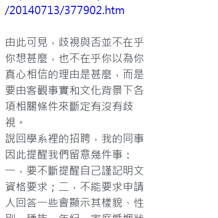
/20140713/377902.htm
由此可見，歧視與否並不在乎
你想甚麼，也不在乎你以為你
真心相信的理由是甚麼，而是
要由客觀事實和文化背景下各
項相關條件來斷定有沒有歧
視。

說回學系裡的招聘，我的同事
因此提醒我們留意幾件事：
一，要不斷提醒自己謹記明文
資格要求；二，不能要求申請
人回答一些會顯示其樣貌、性