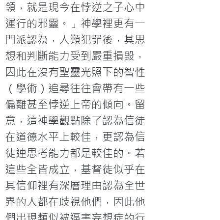
領，就是現今在悖逆之子心中
運行的邪靈。」神學裡更有一
門派認為，人類犯罪後，其思
想和判斷能力受到嚴重損毀，
因此在沒有聖靈光照下的智性
（學術）追尋往往會帶有一些
偏離甚至悖逆上帝的傾向。留
意，這神學觀點除了認為信徒
在道德水平上較佳，更認為信
徒連思考能力都是較佳的。若
這些全皆成立，基督徒似乎在
其信仰裡有深層理由認為全世
界的人都在歧視他們，因此他
們出現類似被逼害妄想症的行