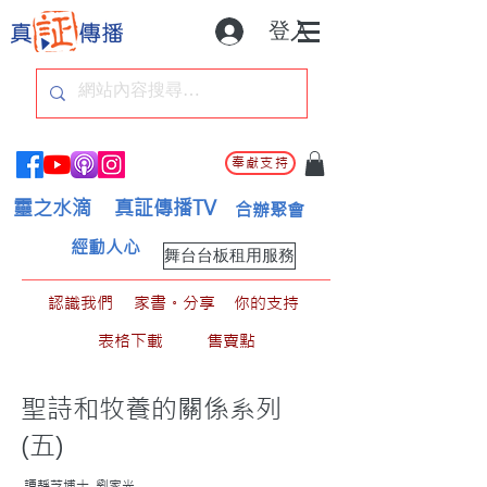
登入
奉獻支持
靈之水滴
真証傳播TV
合辦聚會
經動人心
舞台台板租用服務
認識我們
家書。分享
你的支持
表格下載
售賣點
聖詩和牧養的關係系列
(五)
譚靜芝博士, 劉家光