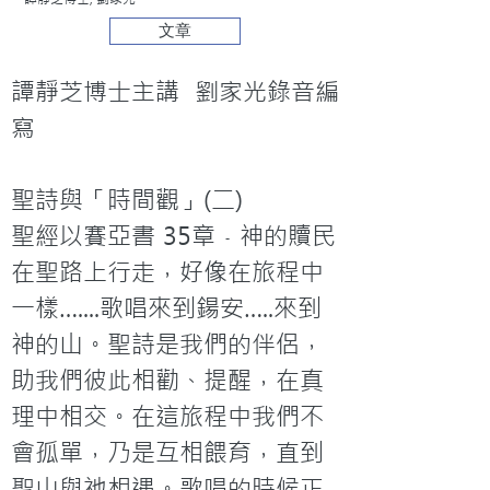
文章
譚靜芝博士主講
 劉家光錄音編
寫
聖詩與「時間觀」(二)
聖經以賽亞書 35章﹣神的贖民
在聖路上行走，好像在旅程中
一樣…....歌唱來到鍚安…..來到
神的山。聖詩是我們的伴侶，
助我們彼此相勸、提醒，在真
理中相交。在這旅程中我們不
會孤單，乃是互相餵育，直到
聖山與祂相遇。歌唱的時候正