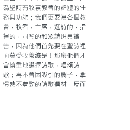
為聖詩有牧養教會的群體的任
務與功能；我們更要為各個教
會，牧者，主席，選詩的，指
揮的，司琴的和眾詩班員禱
告，因為他們首先要在聖詩裡
面蒙受牧養纔是！那麼他們才
會慎重地選擇詩歌，唱頌詩
歌；再不會因吸引的調子，拿
慣熟不費勁的詩歌選材，反而
不理會內容的真確與整全性！
(待續)
< 上一篇
下一篇 >