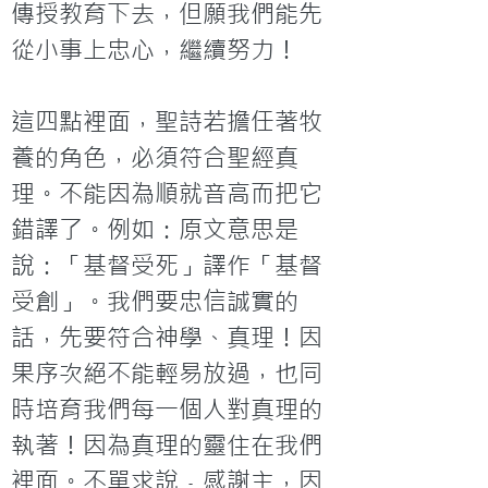
傳授教育下去，但願我們能先
從小事上忠心，繼續努力！
這四點裡面，聖詩若擔任著牧
養的角色，必須符合聖經真
理。不能因為順就音高而把它
錯譯了。例如：原文意思是
說：「基督受死」譯作「基督
受創」。我們要忠信誠實的
話，先要符合神學、真理！因
果序次絕不能輕易放過，也同
時培育我們每一個人對真理的
執著！因為真理的靈住在我們
裡面。不單求說﹣感謝主，因