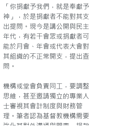
「你捐獻予我們，就是奉獻予
神」，於是捐獻者不能對其支
出提問。現今是講公開與民主
年代，有若干會眾或捐獻者可
能於月會、年會或代表大會對
其組織的不正常開支，提出查
問。

機構或堂會負責同工，要調整
思維，甚至邀請獨立的專業人
士審視其會計制度與財務管
理。筆者認為基督教機構需要
強化其對外溝通與問責，捐款