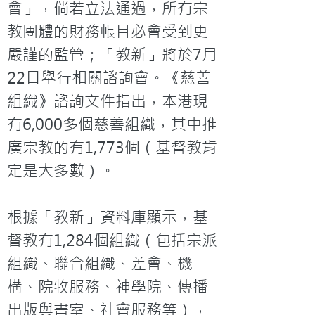
會」，倘若立法通過，所有宗
教團體的財務帳目必會受到更
嚴謹的監管；「教新」將於7月
22日舉行相關諮詢會。《慈善
組織》諮詢文件指出，本港現
有6,000多個慈善組織，其中推
廣宗教的有1,773個（基督教肯
定是大多數）。

根據「教新」資料庫顯示，基
督教有1,284個組織（包括宗派
組織、聯合組織、差會、機
構、院牧服務、神學院、傳播
出版與書室、社會服務等），