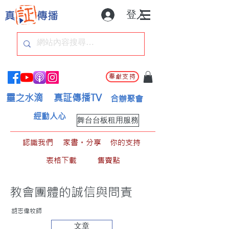
登入
奉獻支持
靈之水滴
真証傳播TV
合辦聚會
經動人心
舞台台板租用服務
認識我們
家書。分享
你的支持
表格下載
售賣點
教會團體的誠信與問責
胡志偉牧師
文章