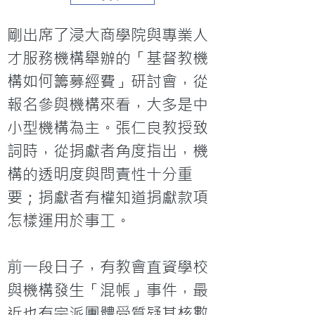
剛出席了浸大商學院與專業人
才服務機構舉辦的「基督教機
構如何籌募經費」研討會，從
報名參與機構來看，大多是中
小型機構為主。張仁良教授致
詞時，從捐獻者角度指出，機
構的透明度與問責性十分重
要；捐獻者有權知道捐獻款項
怎樣運用於事工。

前一段日子，有教會直資學校
與機構發生「混帳」事件，最
近也有宗派團體受質疑其核數