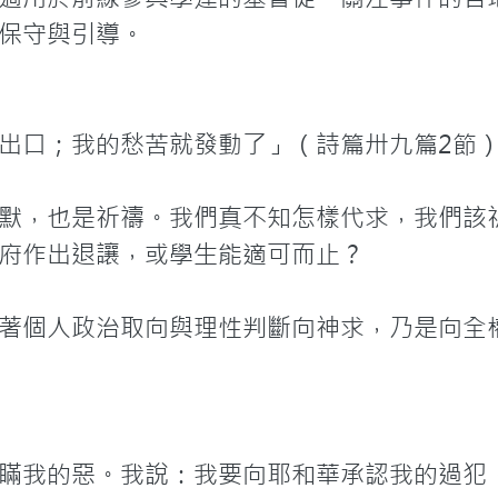
保守與引導。
出口；我的愁苦就發動了」（詩篇卅九篇2節）
默，也是祈禱。我們真不知怎樣代求，我們該
府作出退讓，或學生能適可而止？

著個人政治取向與理性判斷向神求，乃是向全
瞞我的惡。我說：我要向耶和華承認我的過犯