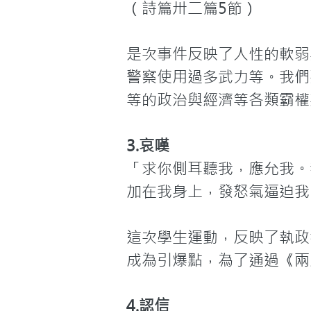
（詩篇卅二篇5節）

是次事件反映了人性的軟弱
警察使用過多武力等。我們要為
等的政治與經濟等各類霸權
3.哀嘆
「求你側耳聽我，應允我。
加在我身上，發怒氣逼迫我。
這次學生運動，反映了執政
成為引爆點，為了通過《兩
4.認信