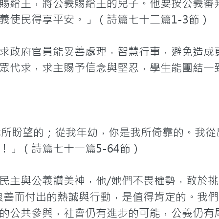
賜給王，將公義賜給王的兒子。他要按公義審
義使民得享平安。」（詩篇七十二篇1-3節）

求政府官員能妥善處理，智慧行事，避免造成
眾代求，求主賜予信念與堅忍，學生能團結一
所盼望的；從我年幼，你是我所倚靠的。我從
」（詩篇七十一篇5-64節）

民主與公義讚美神，他/她們不畏權勢，敢於
良善而付出的熱誠與行動，是值得肯定的。我
的公共參與，社會仍有進步的可能，公義仍有