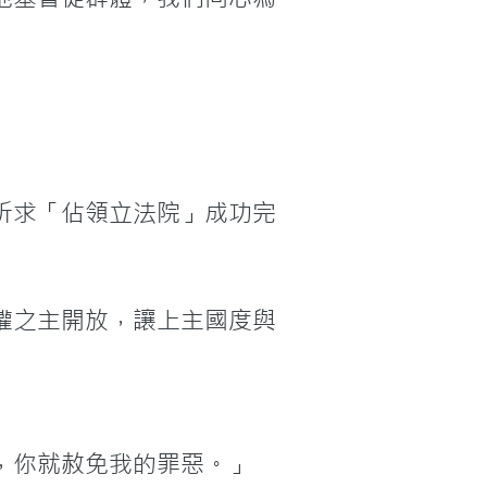


祈求「佔領立法院」成功完
權之主開放，讓上主國度與
，你就赦免我的罪惡。」