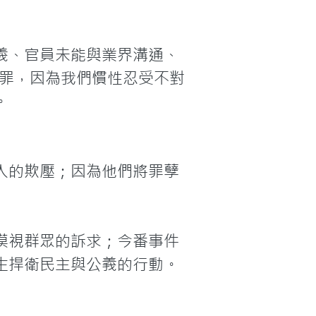
義、官員未能與業界溝通、
y）認罪，因為我們慣性忍受不對
。
人的欺壓；因為他們將罪孽
漠視群眾的訴求；今番事件
生捍衛民主與公義的行動。