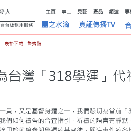
登入
主頁
事工
見証
產品
頻道
專
靈之水滴
真証傳播TV
舞台台板租用服務
表格下載
售賣點
為台灣「318學運」代
一員，又是基督身體之一，我們懇切為當前「3
我們如何禱告的合宜指引。祈禱的語言有靜默
適用於前線參與學運的基督徒、關注事件的各