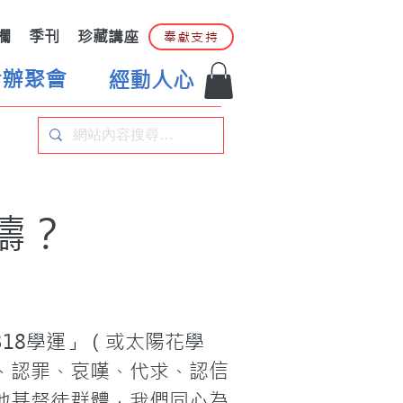
欄
季刊
珍藏講座
奉獻支持
合辦聚會
經動人心
禱？
18學運」（或太陽花學
、認罪、哀嘆、代求、認信
地基督徒群體，我們同心為