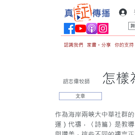
認識我們
家書。分享
你的支持
怎樣
胡志偉牧師
文章
作為海岸兩峽大中華社群的
運）代禱，〈詩篇〉是教導
與讚美，這些不同的禱言正