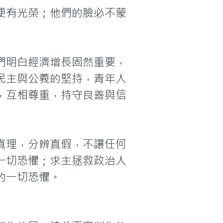
便有光榮；他們的臉必不蒙
們明白經濟增長固然重要，
民主與公義的堅持，青年人
，互相尊重，持守良善與信
真理，分辨真假，不讓任何
一切恐懼；求主拯救政治人
的一切恐懼。