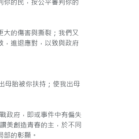
判你的民，按公平審判你的
更大的傷害與撕裂；我們又
致，進退應對，以致與政府
出母胎被你扶持；使我出母
挑戰政府，即或事件中有偏失
們讚美創造青春的主，於不同
局部的彰顯。