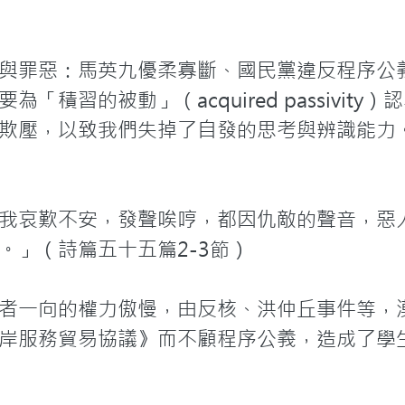
與罪惡：馬英九優柔寡斷、國民黨違反程序公
「積習的被動」（acquired passivit
欺壓，以致我們失掉了自發的思考與辨識能力
我哀歎不安，發聲唉哼，都因仇敵的聲音，惡
」（詩篇五十五篇2-3節）

者一向的權力傲慢，由反核、洪仲丘事件等，
岸服務貿易協議》而不顧程序公義，造成了學