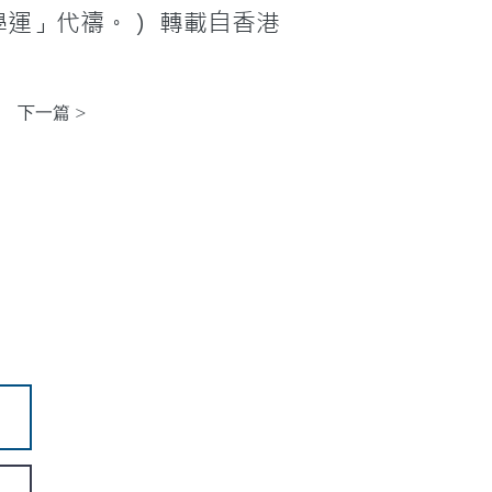
學運」代禱。） 轉載自香港
下一篇 >