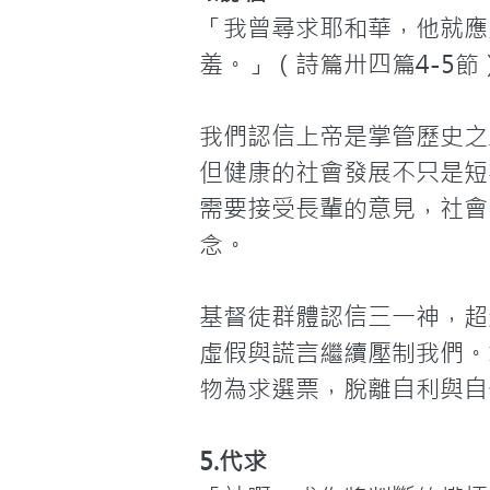
「我曾尋求耶和華，他就應
羞。」（詩篇卅四篇4-5節）
我們認信上帝是掌管歷史之
但健康的社會發展不只是短
需要接受長輩的意見，社會
念。

基督徒群體認信三一神，超
虛假與謊言繼續壓制我們。
物為求選票，脫離自利與自
5.代求