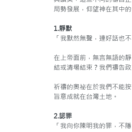
局勢發展，仰望神在其中的
1.靜默
「我默然無聲，連好話也不
在上帝面前，無言無語的靜
結或清場結束？我們禱告政
祈禱的奧祕在於我們不能按
旨意成就在台灣土地。
2.認罪
「我向你陳明我的罪，不隱