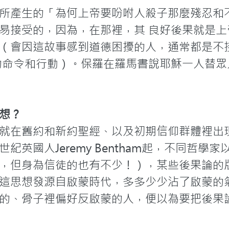
所產生的「為何上帝要吩咐人殺子那麼殘忍和
易接受的，因為，在那裡，其 良好後果就是上
（會因這故事感到道德困擾的人，通常都是不
的命令和行動）。保羅在羅馬書說耶穌一人替
想？
就在舊約和新約聖經、以及初期信仰群體裡出
紀英國人Jeremy Bentham起，不同哲學
，但身為信徒的也有不少！），某些後果論的
這思想發源自啟蒙時代，多多少少沾了啟蒙的
的、骨子裡偏好反啟蒙的人，便以為要把後果