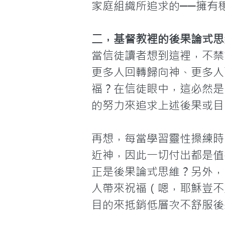
家庭組織所追求的──擁有
二，基督教裡的後果論式思
當信徒讀者想到這裡，不禁
更多人回轉歸向神、更多人
福？在信徒眼中，這必然是
的努力來追求上述後果或目
再想，每當學習靈性操練時
近神，因此一切付出都是值
正是後果論式思維？另外，
人帶來祝福（嗯，耶穌豈不
目的來抵銷低層次不舒服後