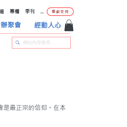
道
專欄
季刊
...
奉獻支持
合辦聚會
經動人心
會是最正宗的信仰。在本