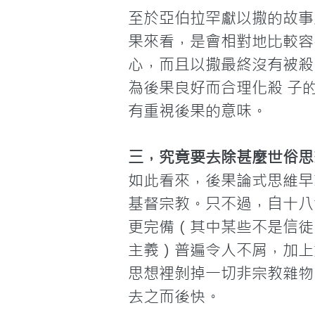
至於亞伯拉罕獻以撒的故事
果來看，是會相對地比較容
心，而且以撒最終沒有被殺
為後果良好而合理化殺 子
有重視後果的意味。
三，究竟要去除甚麼世俗思
如此看來，後果論式思維早
基督宗教。只不過，自十八世
更完備（其中某些不是信徒
主義）普遍令人不屑，加上
思想裡剝掉一切非宗教雜物
去之而後快。
