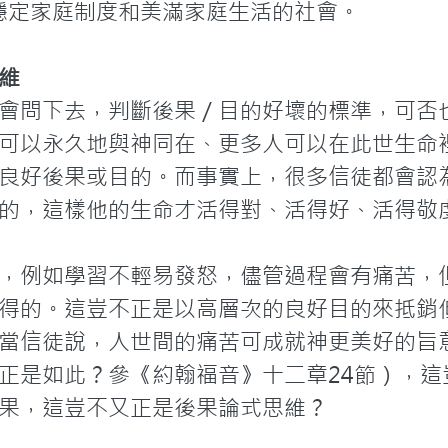
穩定家庭制度和美滿家庭生活的社會。
維
會問下去，判斷後果／目的好壞的標準，可否
可以永久地與神同在、更多人可以在此世生命
良好後果或目的。而事實上，很多信徒都會認
的，這樣他的生命才活得對、活得好、活得敬虔
，例如學習不輕易發怒，儘管過程會有痛苦，
得的。這豈不正是以高層次的良好目的來抵銷
當信徒說，人世間的痛苦可成就神更美好的旨
正是如此？參《約翰福音》十二章24節），這
果，這豈不又正是後果論式思維？
