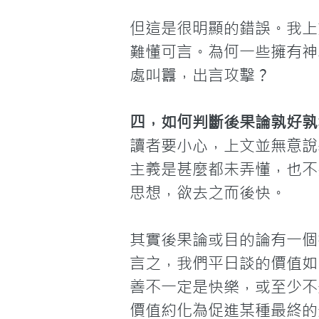
但這是很明顯的錯誤。我上
難懂可言。為何一些擁有神
處叫囂，出言攻擊？
四，如何判斷後果論孰好孰
讀者要小心，上文並無意說
主義是甚麼都未弄懂，也不
思想，欲去之而後快。

其實後果論或目的論有一個
言之，我們平日談的價值如
善不一定是快樂，或至少不
價值約化為促進某種最終的