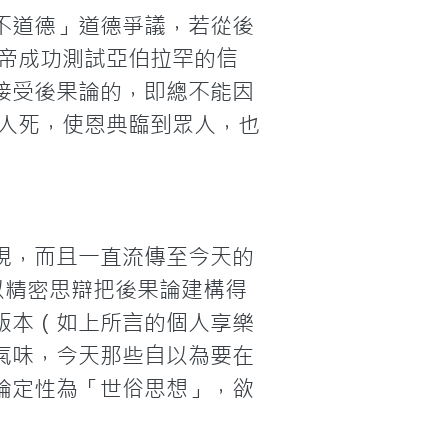
不道德」道德爭議，若從後
帝成功測試亞伯拉罕的信
接受後果論的，即總不能因
眾人死，使恩典臨到眾人，也
現，而且一直流傳至今天的
家以精密思辯把後果論建構得
版本（如上所言的個人享樂
氣味，今天那些自以為要在
論定性為「世俗思想」，欲