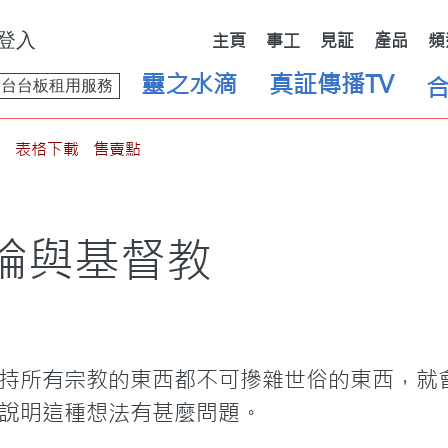
登入
主頁
事工
見証
產品
頻
靈之水滴
真証傳播TV
舞台台板租用服務
表格下載
售賣點
論與基督教
持所有宗教的東西都不可摻雜世俗的東西，就
說明這種想法有甚麼問題。