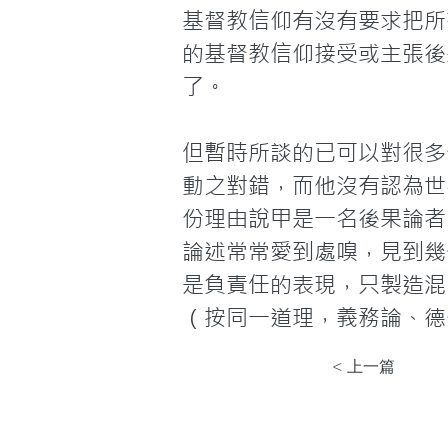
基督教信仰有沒有要求把所
的基督教信仰接受或主張後
了。

但暫時所談的已可以對很多
動之對錯，而他沒有認為世
份理由說甲是一名後果論者
論述常常愛到處嗅，見到幾
是負責任的表現，只製造混
（按同一道理，義務論、德
< 上一篇