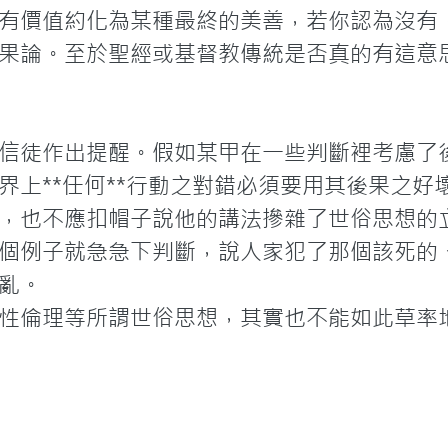
有價值約化為某種最終的美善，若你認為沒有
果論。至於聖經或基督教傳統是否真的有這意
信徒作出提醒。假如某甲在一些判斷裡考慮了
界上**任何**行動之對錯必須要用其後果之好
，也不應扣帽子說他的講法摻雜了世俗思想的
個例子就急急下判斷，說人家犯了那個該死的
亂。
性倫理等所謂世俗思想，其實也不能如此草率