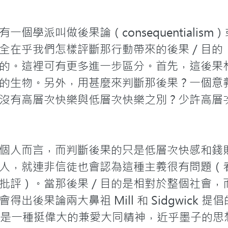
學派叫做後果論（consequentialism）或
全在乎我們怎樣評斷那行動帶來的後果／目的
的。這裡可有更多進一步區分。首先，這後果
的生物。另外，用甚麼來判斷那後果？一個意
沒有高層次快樂與低層次快樂之別？少許高層
個人而言，而判斷後果的只是低層次快感和錢
人，就連非信徒也會認為這種主義很有問題（
批評）。當那後果／目的是相對於整個社會，
出後果論兩大鼻祖 Mill 和 Sidgwick 提
m）。這其實是一種挺偉大的兼愛大同精神，近乎墨子