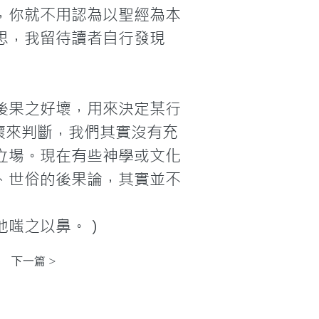
，你就不用認為以聖經為本
思，我留待讀者自行發現
後果之好壞，用來決定某行
壞來判斷，我們其實沒有充
立場。現在有些神學或文化
、世俗的後果論，其實並不
地嗤之以鼻。）
下一篇 >