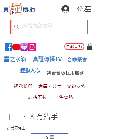
登入
奉獻支持
靈之水滴
真証傳播TV
合辦聚會
經動人心
舞台台板租用服務
認識我們
家書。分享
你的支持
表格下載
售賣點
十二、人有錯手
徐武豪博士
文章