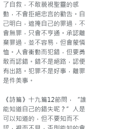
了自救，不敢藐視聖靈的感
動，不會拒絕忠言的勸告。自
己明白，遮掩自己的罪過，不
會無罪，只會不亨通。承認離
棄罪過，並不容易，但會蒙憐
恤。人會衝動而犯錯，但要勇
敢而認錯。錯不是絕路，認便
有出路。犯罪不是好事，離罪
是件美事。

《詩篇》十九篇12節問，“誰
能知道自己的錯失呢？”人是
可以知道的，但不要知而不
認，視而不見，否則能知的會