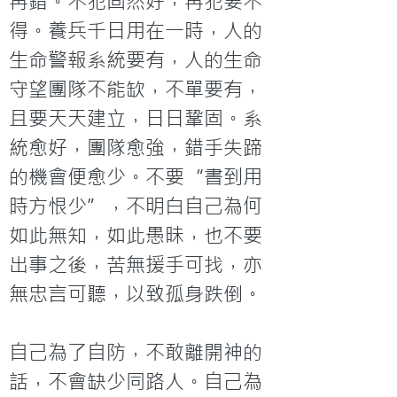
再錯。不犯固然好，再犯要不
得。養兵千日用在一時，人的
生命警報系統要有，人的生命
守望團隊不能缼，不單要有，
且要天天建立，日日鞏固。系
統愈好，團隊愈強，錯手失蹄
的機會便愈少。不要“書到用
時方恨少”，不明白自己為何
如此無知，如此愚昧，也不要
出事之後，苦無援手可找，亦
無忠言可聽，以致孤身跌倒。

自己為了自防，不敢離開神的
話，不會缺少同路人。自己為