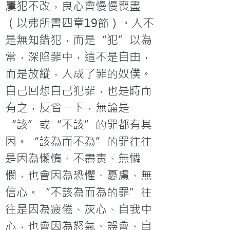
屢犯不改，良心會慢慢喪盡
（以弗所書四章19節）。人不
是無知錯犯，而是“犯”以為
常，深陷罪中，這不是自由，
而是放縱，人成了罪的奴僕。
自己回想自己犯罪，也是時而
有之，反省一下，無論是
“該”或“不該”的罪都有其
因。“該為而不為”的罪往往
是因為懶惰、不盡责、無憐
憫，也會因為恐懼、憂慮、無
信心。“不該為而為的罪”往
往是因為疲倦、灰心、自我中
心，也會因為怒氣、誤會、自