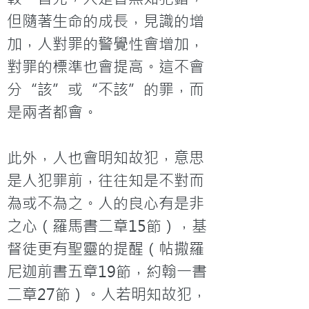
但隨著生命的成長，見識的增
加，人對罪的警覺性會增加，
對罪的標準也會提高。這不會
分“該”或“不該”的罪，而
是兩者都會。

此外，人也會明知故犯，意思
是人犯罪前，往往知是不對而
為或不為之。人的良心有是非
之心（羅馬書二章15節），基
督徒更有聖靈的提醒（帖撒羅
尼迦前書五章19節，約翰一書
二章27節）。人若明知故犯，