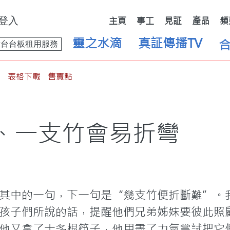
登入
主頁
事工
見証
產品
頻
靈之水滴
真証傳播TV
舞台台板租用服務
表格下載
售賣點
、一支竹會易折彎
其中的一句，下一句是“幾支竹便折斷難”。
孩子們所說的話，提醒他們兄弟姊妹要彼此照
他又拿了十多根筷子，他用盡了力氣嘗試把它