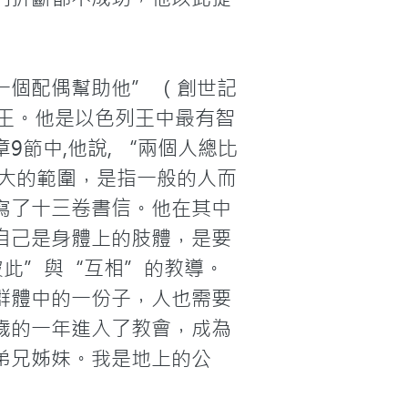
一個配偶幫助他” （創世記
王。他是以色列王中最有智
節中,他說, “兩個人總比
更大的範圍，是指一般的人而
寫了十三卷書信。他在其中
自己是身體上的肢體，是要
彼此”與“互相”的教導。
群體中的一份子，人也需要
歲的一年進入了教會，成為
弟兄姊妹。我是地上的公