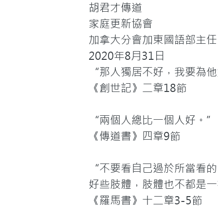
胡君才傳道

家庭更新協會

加拿大分會加東國語部主任

2020年8月31日
“那人獨居不好，我要為他
《創世記》二章18節

“兩個人總比一個人好。”

《傳道書》四章9節

“不要看自己過於所當看的
好些肢體，肢體也不都是一
《羅馬書》十二章3-5節