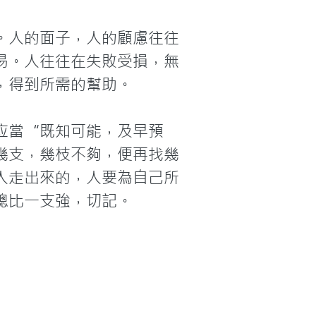
。人的面子，人的顧慮往往
易。人往往在失敗受損，無
得到所需的幫助。

应當“既知可能，及早預
幾支，幾枝不夠，便再找幾
人走出來的，人要為自己所
總比一支強，切記。