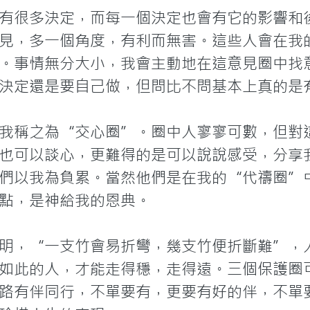
有很多決定，而每一個決定也會有它的影響和
見，多一個角度，有利而無害。這些人會在我
。事情無分大小，我會主動地在這意見圈中找
決定還是要自己做，但問比不問基本上真的是有
我稱之為“交心圈”。圈中人寥寥可數，但對
也可以談心，更難得的是可以說說感受，分享
們以我為負累。當然他們是在我的“代禱圈”
點，是神給我的恩典。

明，“一支竹會易折彎，幾支竹便折斷難”，
如此的人，才能走得穩，走得遠。三個保護圈
路有伴同行，不單要有，更要有好的伴，不單