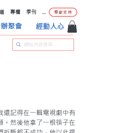
道
專欄
季刊
...
奉獻支持
合辦聚會
經動人心
我還記得在一輯電視劇中有
顧。然後他拿了一根筷子在
們折斷都不成功，他以此提