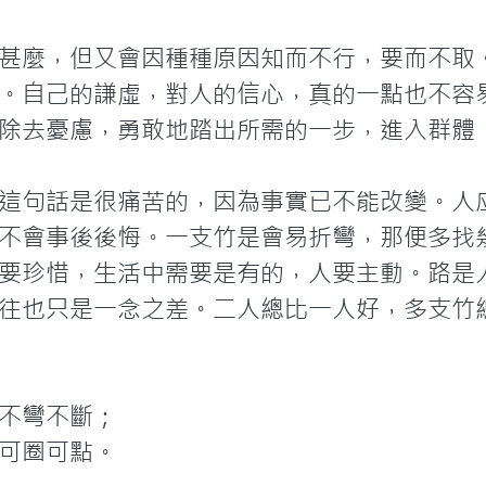
甚麼，但又會因種種原因知而不行，要而不取
。自己的謙虛，對人的信心，真的一點也不容
除去憂慮，勇敢地踏出所需的一步，進入群體，
這句話是很痛苦的，因為事實已不能改變。人
不會事後後悔。一支竹是會易折彎，那便多找
要珍惜，生活中需要是有的，人要主動。路是
往也只是一念之差。二人總比一人好，多支竹
不彎不斷；

可圈可點。
