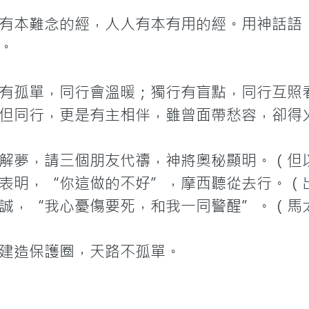
有本難念的經，人人有本有用的經。用神話語


有孤單，同行會溫暖；獨行有盲點，同行互照
但同行，更是有主相伴，雖曾面帶愁容，卻得火
夢，請三個朋友代禱，神將奧秘顯明。（但以理
表明，“你這做的不好”，摩西聽從去行。（出埃
誠，“我心憂傷要死，和我一同警醒”。（馬太福
建造保護圈，天路不孤單。
