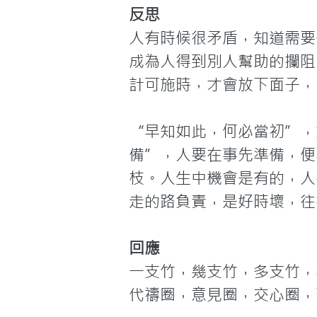
反思
人有時候很矛盾，知道需要
成為人得到別人幫助的攔阻
計可施時，才會放下面子，
“早知如此，何必當初”，
備”，人要在事先準備，便
枝。人生中機會是有的，人
走的路負責，是好時壞，往
回應
一支竹，幾支竹，多支竹，
代禱圈，意見圈，交心圈，