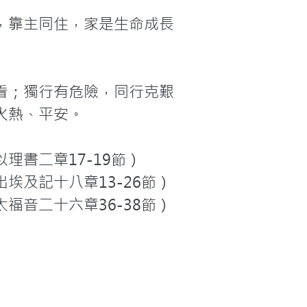
，靠主同住，家是生命成長
看；獨行有危險，同行克艱
熱、平安。

書二章17-19節）

及記十八章13-26節）

音二十六章36-38節）
