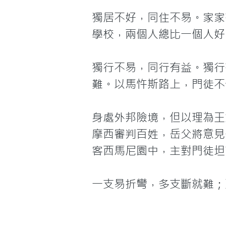
獨居不好，同住不易。家家
學校，兩個人總比一個人好。
獨行不易，同行有益。獨行
難。以馬忤斯路上，門徒不
身處外邦險境，但以理為王解
摩西審判百姓，岳父將意見
客西馬尼園中，主對門徒坦
一支易折彎，多支斷就難；