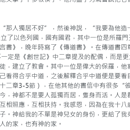
“那人獨居不好”，然後神說，“我要為他造
設立了以色列國，國有國君，其中一位是所羅門
言書》，晚年時寫了《傳道書》。在傳道書四章9
不一定是《創世記》中二章提及的配偶，而是
徒，建立了教會。其中一位是偉大的保羅，他
己看得合乎中道，之後解釋合乎中道便是要看
十二章3-5節），在他其他的書信中有很多“
今，神都不是要人孤獨而居，隻身而活。人是
互相照應，互相扶持。我感恩，因為在我十八
子。神給我的不單是神兒女的身份，更給了我
人的家，也有神的家。
