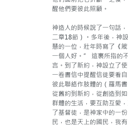
醒他們要彼此照顧。

神造人的時候說了一句話，
二章18節）。多年後，神
慧的一位，壯年時寫了《箴
一個人好。” 這裏所指的
言。到了新約，神設立了使
一卷書信中提醒信徒要看自
彼此聯絡作肢體的（羅馬書
從舊約到新約，從創造到如
群體的生活，要互助互愛，
了基督徒，是神家中的一份
民，也是天上的國民，我有