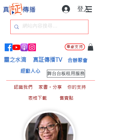
登入
奉獻支持
靈之水滴
真証傳播TV
合辦聚會
經動人心
舞台台板租用服務
認識我們
家書。分享
你的支持
表格下載
售賣點