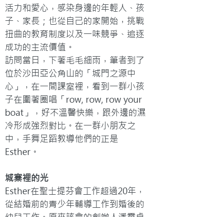
活力和愛心，感染身邊的年輕人、孩
子、家長；也從自己的家開始，挑戰
扭曲的教育制度以及一味競爭、追逐
成功的主流價值。
訪問當日，下著毛毛細雨，筆者到了
位於沙田亞公角山的「城門之源中
心」，在一間課室裡，看到一群小孩
子在圍著圈唱「row, row, row your 
boat」，好不溫馨快樂，跟外邊的濕
冷形成強烈對比。在一群小朋友之
中，手舞足蹈教導他們的正是
Esther。
城寨裡的光
Esther在聖士提芬會工作超過20年，
從結婚前的青少年輔導工作到婚後的