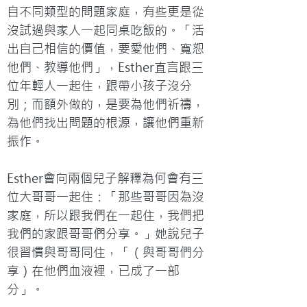
自不同類型的問題家庭，有些更是從
沒試過與家人一起同桌吃飯的。「活
出自己相信的價值，要愛他們、寬恕
他們、教導他們」，Esther直言跟三
位年輕人一起住，跟帶小孩子沒分
別；而額外做的，是要為他們祈禱，
為他們找出問題的根源，讓他們重新
振作。

Esther會向兩個兒子解釋為何會有三
位大哥哥一起住：「那些哥哥因為沒
家庭，所以跟我們在一起住，我們把
我們的家跟哥哥們分享。」她說兒子
很習慣與哥哥同住，「（與哥哥們分
享）在他們血液裡，已成了一部