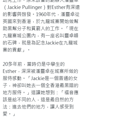
幼兒工作。原來該會的創辦人潘靈卓
（Jackie Pullinger）對Esther有深遠
的影響與啓發。1960年代，潘靈卓從
英國來到香港，於九龍城寨開始做幫
助黑幫分子和貧窮人的工作。「現在
九龍寨城公園內，有一座名叫靈卓峰
的石碑，就是為記念Jackie在九龍城
寨的貢獻」。

20多年前，當時仍是中學生的
Esther，深深被潘靈卓在城寨所做的
服侍感動。「Jackie是一個普通的女
子，神卻叫她去一個全香港最黑暗的
地方服侍。」這讓她想到：「福音應
該是給不同的人，這是最自然的方
法：進去他們的地方，讓人感受到
愛。」
