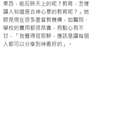
東西，能反映天上的呢？教育，怎樣
讓人知道是合神心意的教育呢？」她
眼見現在很多基督教機構，如醫院、
學校的費用都很昂貴，有點心有不
甘，「我覺得信耶穌，應該是讓每個
人都可以分享到神最好的」。

在一個星期四的下午，Esther更新她
的社交網站動態道：「心血來潮，拿
出沙灘墊，躺在明媚的陽光下，和
Gordon（3歲的兒子）看看書，玩貓
咪，感覺比陽光更溫暖！」，然後附
上幾張與兒子互動及與貓咪的合照……
Esther決定「我家孩子不上幼稚
園」，讓孩子有個不一樣的童年：成
立一個免費的「在家幼兒學堂」，融
合自己多年輔導及教導年輕人的經