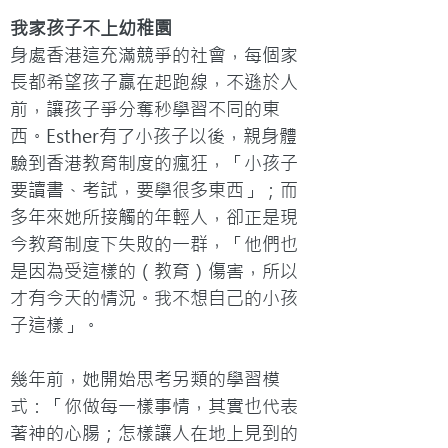
我家孩子不上幼稚園
身處香港這充滿競爭的社會，每個家
長都希望孩子贏在起跑線，不遜於人
前，讓孩子爭分奪秒學習不同的東
西。Esther有了小孩子以後，親身體
驗到香港教育制度的瘋狂，「小孩子
要讀書、考試，要學很多東西」；而
多年來她所接觸的年輕人，卻正是現
今教育制度下失敗的一群，「他們也
是因為受這樣的（教育）傷害，所以
才有今天的情況。我不想自己的小孩
子這樣」。

幾年前，她開始思考另類的學習模
式：「你做每一樣事情，其實也代表
著神的心腸；怎樣讓人在地上見到的