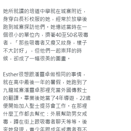
她所就讀的培道中學就在城寨附近，
身穿白長衫校服的她，經常於放學後
跑到城寨探訪他們。她憶述當時在一
個很小的單位內，擠著40至50名吸毒
者，「那些吸毒者又瘦又紋身，樣子
不大討好」，但他們一起崇拜的時
候，卻成了一幅很美的圖畫。

Esther很想跟潘靈卓做相同的事情，
就在高中最後一年的暑假，她跑到了
九龍城寨潘靈卓那裡充當外國傳教士
的翻譯。畢業後她當了4年導遊，22歲
便開始加入聖士提芬會工作。在那裡
什麼工作都去幫忙：外展幫助男女戒
毒，蹲在街上跟吸毒者聊天等等。後
來她發現，青少年跟成年戒毒者有不