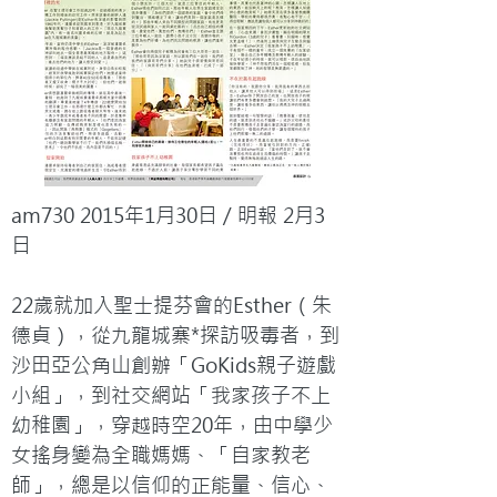
am730 2015年1月30日 / 明報 2月3
日

22歲就加入聖士提芬會的Esther（朱
德貞），從九龍城寨*探訪吸毒者，到
沙田亞公角山創辦「GoKids親子遊戲
小組」，到社交網站「我家孩子不上
幼稚園」，穿越時空20年，由中學少
女搖身變為全職媽媽、「自家教老
師」，總是以信仰的正能量、信心、