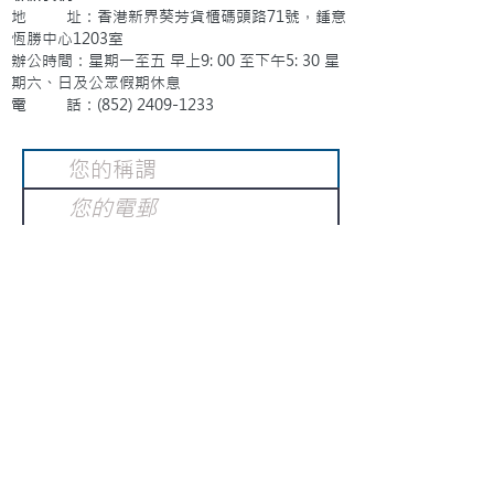
地 址：香港新界葵芳貨櫃碼頭路71號，鍾意
恆勝中心1203室
辦公時間：星期一至五 早上9: 00 至下午5: 30 星
期六、日及公眾假期休息
電 話：(852)
2409-1233
提交
訂閱電子報
：
請電郵至
或填寫訂閱電郵
info@gnci.org.hk