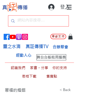
登入
奉獻支持
靈之水滴
真証傳播TV
合辦聚會
經動人心
舞台台板租用服務
認識我們
家書。分享
你的支持
表格下載
售賣點
< Back
蒙福的婚姻