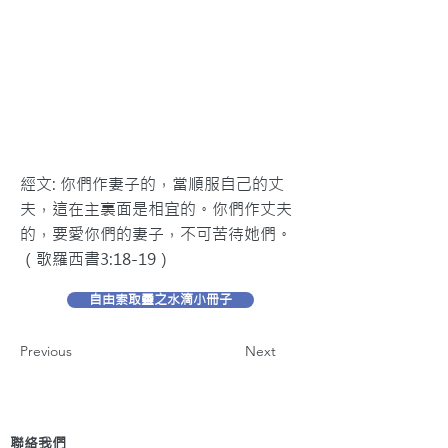
經文: 你們作妻子的，當順服自己的丈
夫，這在主裏面是相宜的。你們作丈夫
的，要愛你們的妻子，不可苦待她們。
（歌羅西書3:18-19）
自由索取靈之水滴小冊子
Previous
Next
聯絡我們