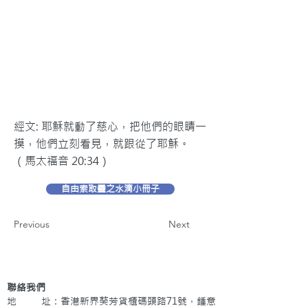
經文: 耶穌就動了慈心，把他們的眼睛一
摸，他們立刻看見，就跟從了耶穌。
（馬太福音 20:34）
自由索取靈之水滴小冊子
Previous
Next
聯絡我們
地 址：香港新界葵芳貨櫃碼頭路71號，鍾意