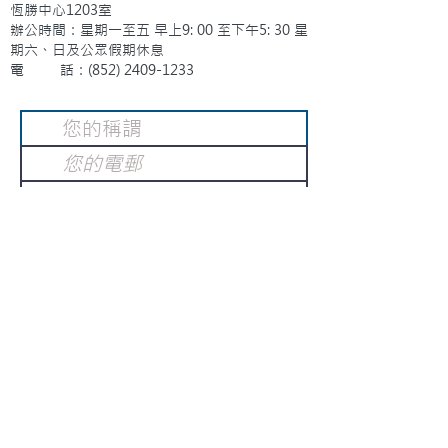
恆勝中心1203室
辦公時間：星期一至五 早上9: 00 至下午5: 30 星
期六、日及公眾假期休息
電 話：(852)
2409-1233
提交
訂閱電子報
：
請電郵至
或填寫訂閱電郵
info@gnci.org.hk
>