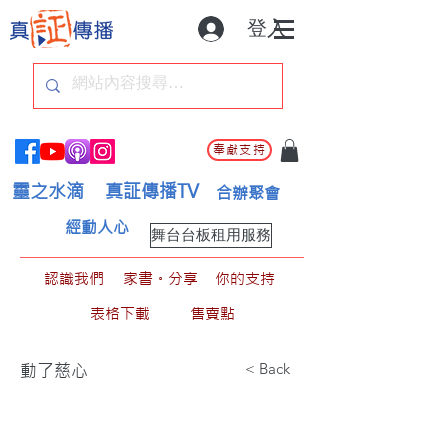
登入
奉獻支持
靈之水滴
真証傳播TV
合辦聚會
經動人心
舞台台板租用服務
認識我們
家書。分享
你的支持
表格下載
售賣點
< Back
動了慈心