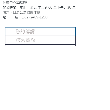
恆勝中心1203室
辦公時間：星期一至五 早上9: 00 至下午5: 30 星
期六、日及公眾假期休息
電 話：(852)
2409-1233
提交
訂閱電子報
：
請電郵至
或填寫訂閱電郵
info@gnci.org.hk
>