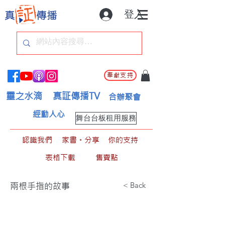
登入
奉獻支持
靈之水滴
真証傳播TV
合辦聚會
經動人心
舞台台板租用服務
認識我們
家書。分享
你的支持
表格下載
售賣點
< Back
兩根手指的故事