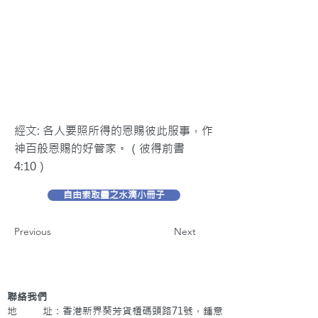
經文: 各人要照所得的恩賜彼此服事，作
神百般恩賜的好管家。（彼得前書
4:10）
自由索取靈之水滴小冊子
Previous
Next
聯絡我們
地 址：香港新界葵芳貨櫃碼頭路71號，鍾意