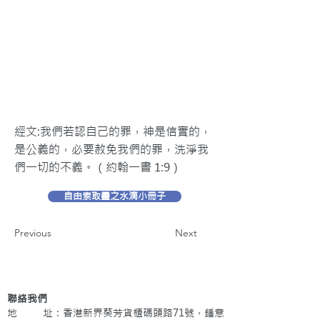
經文:我們若認自己的罪，神是信實的，
是公義的，必要赦免我們的罪，洗淨我
們一切的不義。（約翰一書 1:9）
自由索取靈之水滴小冊子
Previous
Next
聯絡我們
地 址：香港新界葵芳貨櫃碼頭路71號，鍾意