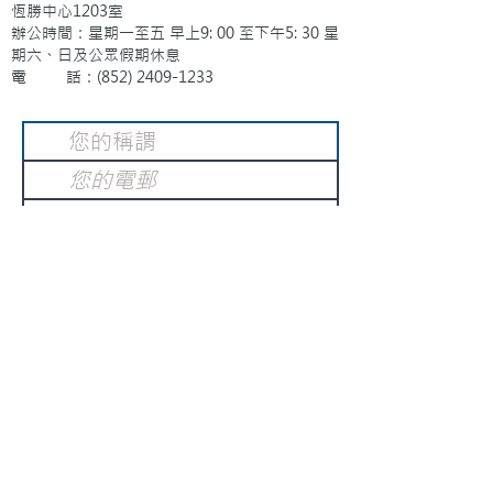
恆勝中心1203室
辦公時間：星期一至五 早上9: 00 至下午5: 30 星
期六、日及公眾假期休息
電 話：(852)
2409-1233
提交
訂閱電子報
：
請電郵至
或填寫訂閱電郵
info@gnci.org.hk
>