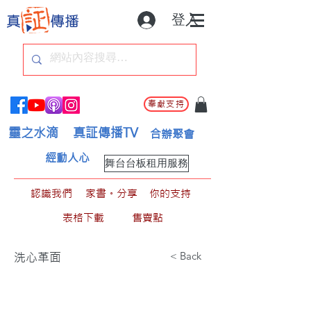
登入
奉獻支持
靈之水滴
真証傳播TV
合辦聚會
經動人心
舞台台板租用服務
認識我們
家書。分享
你的支持
表格下載
售賣點
< Back
洗心革面