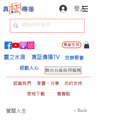
登入
奉獻支持
靈之水滴
真証傳播TV
合辦聚會
經動人心
舞台台板租用服務
認識我們
家書。分享
你的支持
表格下載
售賣點
< Back
覺醒人生