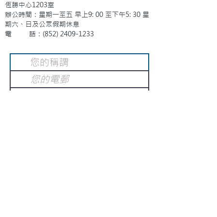
恆勝中心1203室
辦公時間：星期一至五 早上9: 00 至下午5: 30 星
期六、日及公眾假期休息
電 話：(852)
2409-1233
提交
訂閱電子報
：
請電郵至
或填寫訂閱電郵
info@gnci.org.hk
>