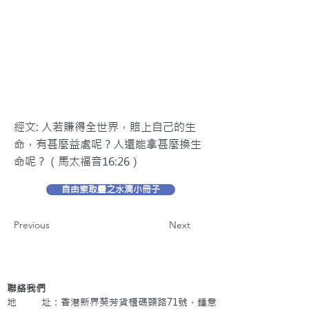
經文: 人若賺得全世界，賠上自己的生
命，有甚麼益處呢？人還能拿甚麼換生
命呢？（馬太福音16:26）
自由索取靈之水滴小冊子
Previous
Next
聯絡我們
地 址：香港新界葵芳貨櫃碼頭路71號，鍾意