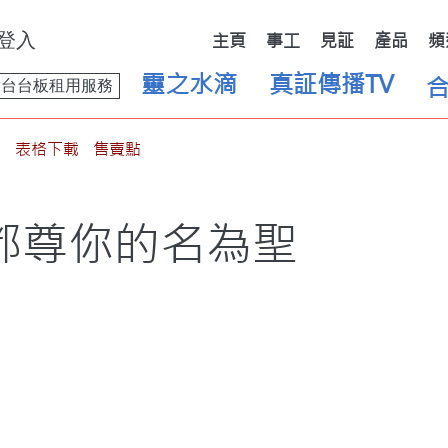
登入
主頁
事工
見証
產品
頻
靈之水滴
真証傳播TV
舞台台板租用服務
表格下載
售賣點
都尊你的名為聖