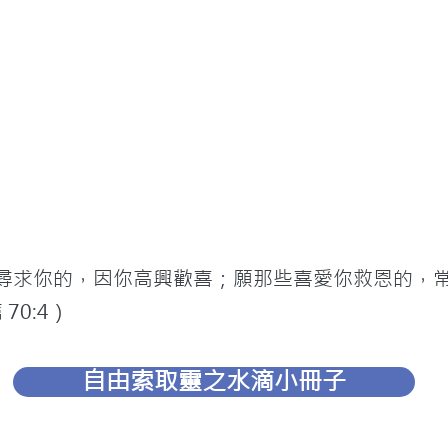
切尋求你的，因你高興歡喜；願那些喜愛你救恩的，
70:4）
自由索取靈之水滴小冊子