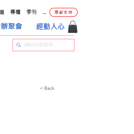
道
專欄
季刊
...
奉獻支持
合辦聚會
經動人心
< Back