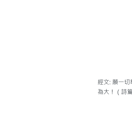
經文: 願一
為大！（詩篇 