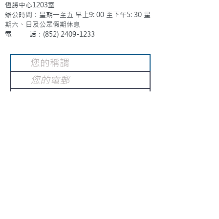
恆勝中心1203室
辦公時間：星期一至五 早上9: 00 至下午5: 30 星
期六、日及公眾假期休息
電 話：(852)
2409-1233
提交
訂閱電子報
：
請電郵至
或填寫訂閱電郵
info@gnci.org.hk
>