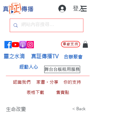
登入
奉獻支持
靈之水滴
真証傳播TV
合辦聚會
經動人心
舞台台板租用服務
認識我們
家書。分享
你的支持
表格下載
售賣點
< Back
生命改變