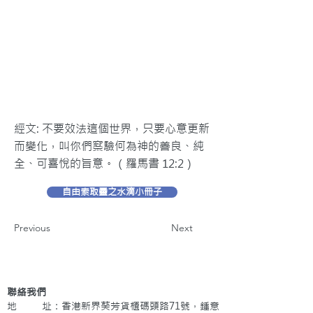
經文: 不要效法這個世界，只要心意更新
而變化，叫你們察驗何為神的善良、純
全、可喜悅的旨意。（羅馬書 12:2）
自由索取靈之水滴小冊子
Previous
Next
聯絡我們
地 址：香港新界葵芳貨櫃碼頭路71號，鍾意